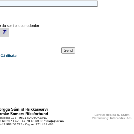
 du ser i bildet nedenfor
Gå tilbake
orgga Sámiid Riikkasearvi
orske Samers Riksforbund
Layout:
Heaika N. SKum
ostboks 173 - 9521 KAUTOKEINO
Webløsning:
Interkodex A/S
48 69 55 * Fax: +47 78 48 69 88 *
nsr(a)nsr.no
 +47 988 50 273 - Org.nr: 971 481 463