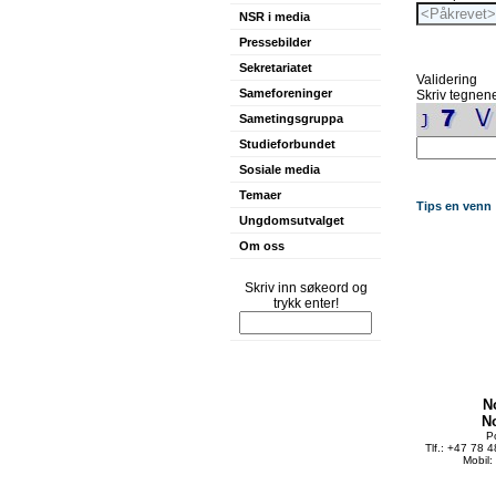
NSR i media
Pressebilder
Sekretariatet
Validering
Sameforeninger
Skriv tegnene
Sametingsgruppa
Studieforbundet
Sosiale media
Temaer
Tips en venn
Ungdomsutvalget
Om oss
Skriv inn søkeord og
trykk enter!
N
N
P
Tlf.: +47 78 
Mobil: