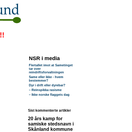
!!
NSR i media
Flertallet imot at Sametinget
tar over
reindriftsforvaltningen
Same eller ikke - hvem
bestemmer?
Dyr i drift eller dyrebar?
– Reinspikka rasisme
– Ikke norske flaggets dag
Sist kommenterte artikler
20 års kamp for
samiske stedsnavn i
Skånland kommune