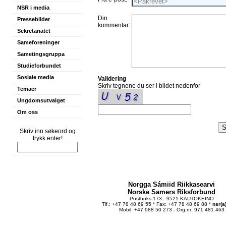
NSR i media
Din
Pressebilder
kommentar:
Sekretariatet
Sameforeninger
Sametingsgruppa
Studieforbundet
Sosiale media
Validering
Skriv tegnene du ser i bildet nedenfor
Temaer
Ungdomsutvalget
Om oss
Skriv inn søkeord og
trykk enter!
Norgga Sámiid Riikkasearvi
Norske Samers Riksforbund
Postboks 173 - 9521 KAUTOKEINO
Tlf.: +47 78 48 69 55 * Fax: +47 78 48 69 88 *
nsr(a
Mobil: +47 988 50 273 - Org.nr: 971 481 463