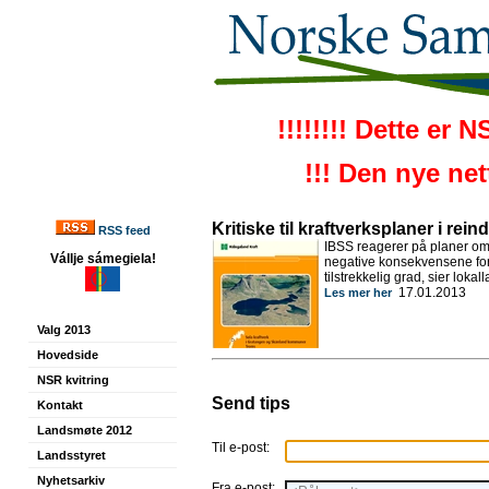
!!!!!!!! Dette er 
!!! Den nye ne
Kritiske til kraftverksplaner i rei
RSS feed
IBSS reagerer på planer om 
Vállje sámegiela!
negative konsekvensene for r
tilstrekkelig grad, sier lo
17.01.2013
Les mer her
Valg 2013
Hovedside
NSR kvitring
Send tips
Kontakt
Landsmøte 2012
Til e-post:
Landsstyret
Nyhetsarkiv
Fra e-post: