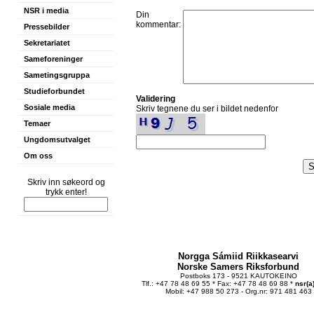
NSR i media
Din
kommentar:
Pressebilder
Sekretariatet
Sameforeninger
Sametingsgruppa
Studieforbundet
Validering
Sosiale media
Skriv tegnene du ser i bildet nedenfor
Temaer
Ungdomsutvalget
Om oss
Skriv inn søkeord og
trykk enter!
Norgga Sámiid Riikkasearvi
Norske Samers Riksforbund
Postboks 173 - 9521 KAUTOKEINO
Tlf.: +47 78 48 69 55 * Fax: +47 78 48 69 88 *
nsr(a
Mobil: +47 988 50 273 - Org.nr: 971 481 463