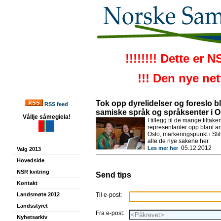
!!!!!!!! Dette er 
!!! Den nye ne
Tok opp dyrelidelser og foreslo bl
RSS feed
samiske språk og språksenter i 
Vállje sámegiela!
I tillegg til de mange tilta
representanter opp blant a
Oslo, markeringspunkt i Sti
alle de nye sakene her.
05.12.2012
Les mer her
Valg 2013
Hovedside
NSR kvitring
Send tips
Kontakt
Landsmøte 2012
Til e-post:
Landsstyret
Fra e-post:
Nyhetsarkiv