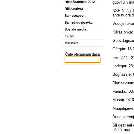
guovlluin ma
Riikačoahkkin 2012
Riikkastivra
NSR-N lágidi
ahte nuoraid
Samesearvvit
Samediggejoavku
Vuodjinruktu 
Sosiale media
Kárášjohka:
Fáttát
Guovdageaid
Min birra
Gárgán: 18:
Čále ohcansáni dása
Evenášši: 2
Lodegat: 23
Bognássje: 
Divttasvuotn
Fuoisku: 03
Mussir: 07:
Maajehjaevri
Åanghkerenj
Sii geat eai
báikái man m