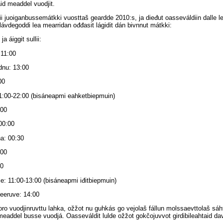
id meaddel vuodjit.
i juoiganbussemátkki vuosttaš geardde 2010:s, ja dieđut oasseváldiin dalle le
lávdegoddi lea mearridan ođđasit lágidit dán bivnnut mátkki:
ja áiggit sullii:
 11:00
nu: 13:00
00
1:00-22:00 (bisáneapmi eahketbiepmuin)
:00
00:00
a: 00:30
:00
00
e: 11:00-13:00 (bisáneapmi iđitbiepmuin)
eeruve: 14:00
 oro vuodjinruvttu lahka, ožžot nu guhkás go vejolaš fállun molssaevttolaš sá
eaddel busse vuodjá. Oasseváldit lulde ožžot gokčojuvvot girdibileahtaid da