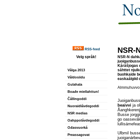
NSR-N
RSS-feed
Velg språk!
NSR-N dahká
juoiganbusse
Kárášjogas d
sáhttet njuik
Válga 2013
buohkaide be
Váldosiidu
easkaálgiid 
Gulahala
Almmuhuvvon
Boađe miellahttun!
Čállingoddi
Juoiganbuss
beaivvi
ja o
Nuoraidlávdegoddi
Åanghkerenj
NSR medias
Busse jorgg
go oassevál
Oahppolávdegoddi
lullisámefea
Ođasvuorká
Ulbmil busse
Preassagovat
juoiganárbev