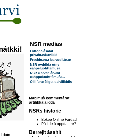
NSR medias
átkki!
Evttoha ásahit
priváhtaskuvllaid
Presideanta lea vuollánan
NSR ovddida otne
eahpeluohttamuša
NSR ii arvan árvalit
eahppeluohttámuša...
Olli ferte čilget oaiviliiddis
Maŋimuš kommentárat
artihkkalaiidda
NSRs historie
Bokep Online Fardad
På tide å oppdatere?
Berrejit ásahit
d dain