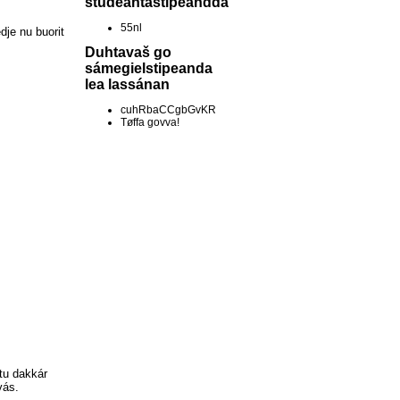
studeantastipeandda
55nl
dje nu buorit
Duhtavaš go
sámegielstipeanda
lea lassánan
cuhRbaCCgbGvKR
Tøffa govva!
htu dakkár
vás.