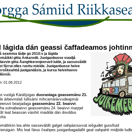
 lágida dán geassi čaffadeamos johtinm
 seamma ládje go 2010:s ja lágida
mátkki gitta Ankaredii. Juoiganbusse vuodjá
avvin gitta Åanghkerenjeeruvii lulde, ja oasseváldit
et fárrui olles ruvttu mielde. Juoiganbusse heive
roškeahttá juoigandásis, ja kursa heivehuvvo
dássái.
: 01.06.2012
e vuolgá Kárášjogas
duorastaga geassemánu 21.
lle árbevirolaš lullisámi mihcamárávvudeapmái
eeruvii bearjadaga
geassemánu 22. beaivvi
.
iha sotnabeaivvi geassemánu 24. beaivvi maŋŋel
dit leat beassan vásihit maiddái dán dovddus
stta.
mátkkiin lea ahte oasseváldit galget oahpásnuvvat iešguđet guovlluid
ieruiguin. Mis leat fárus čeahpes juoiganbagadallit geat oahpahit midjiide luđii