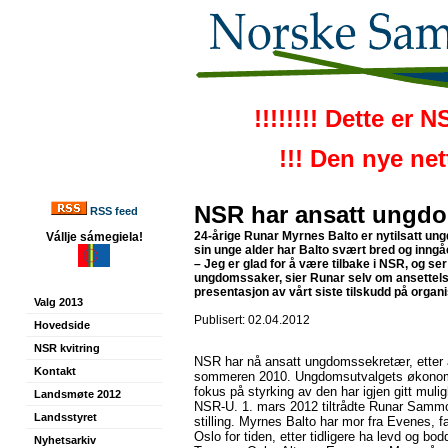
!!!!!!!! Dette er 
!!! Den nye ne
NSR har ansatt ungd
RSS feed
24-årige Runar Myrnes Balto er nytilsatt u
Vállje sámegiela!
sin unge alder har Balto svært bred og inng
– Jeg er glad for å være tilbake i NSR, og ser
ungdomssaker, sier Runar selv om ansettels
presentasjon av vårt siste tilskudd på org
Valg 2013
Publisert: 02.04.2012
Hovedside
NSR kvitring
NSR har nå ansatt ungdomssekretær, etter 
Kontakt
sommeren 2010. Ungdomsutvalgets økonomi
fokus på styrking av den har igjen gitt muligh
Landsmøte 2012
NSR-U. 1. mars 2012 tiltrådte Runar Sammo
Landsstyret
stilling. Myrnes Balto har mor fra Evenes, fa
Oslo for tiden, etter tidligere ha levd og bo
Nyhetsarkiv