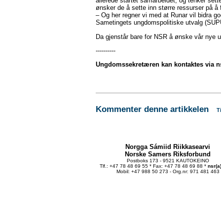
allerede startet samarbeidet, og tenker sett
ønsker de å sette inn større ressurser på å
– Og her regner vi med at Runar vil bidra go
Sametingets ungdomspolitiske utvalg (SUPU
Da gjenstår bare for NSR å ønske vår nye 
----------
Ungdomssekretæren kan kontaktes via ns
Kommenter denne artikkelen
T
Norgga Sámiid Riikkasearvi
Norske Samers Riksforbund
Postboks 173 - 9521 KAUTOKEINO
Tlf.: +47 78 48 69 55 * Fax: +47 78 48 69 88 *
nsr(a
Mobil: +47 988 50 273 - Org.nr: 971 481 463