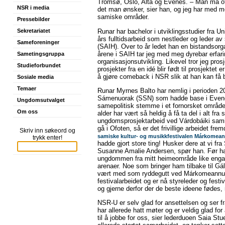
Tromsø, Oslo, Alta og Evenes. – Man må ofte
NSR i media
det man ønsker, sier han, og jeg har med meg
samiske områder.
Pressebilder
Runar har bachelor i utviklingsstudier fra Un
Sekretariatet
års fulltidsarbeid som nestleder og leder av
Sameforeninger
(SAIH). Over to år ledet han en bistandsorga
årene i SAIH tar jeg med meg dyrebar erfar
Sametingsgruppa
organisasjonsutvikling. Likevel tror jeg pro
Studieforbundet
prosjekter fra en idé blir født til prosjektet
å gjøre comeback i NSR slik at han kan få 
Sosiale media
Temaer
Runar Myrnes Balto har nemlig i perioden 20
Sámenuorak (SSN) som hadde base i Evene
Ungdomsutvalget
samepolitisk stemme i et fornorsket område,
Om oss
alder har vært så heldig å få ta del i alt f
ungdomsprosjektarbeid ved Várdobáiki samis
gå i Ofoten, så er det frivillige arbeidet f
Skriv inn søkeord og
samiske kultur- og musikkfestivalen Márkomea
trykk enter!
hadde gjort store ting! Husker dere at vi fr
Susanne Amalie Andersen, spør han. Før han 
ungdommen fra mitt heimeområde like engasj
arenaer. Noe som bringer ham tilbake til Gá
vært med som ryddegutt ved Márkomeannus s
festivalarbeidet og er nå styreleder og festiv
og gjerne derfor der de beste ideene fødes,
NSR-U er selv glad for ansettelsen og ser f
har allerede hatt møter og er veldig glad fo
til å jobbe for oss, sier lederduoen Saia