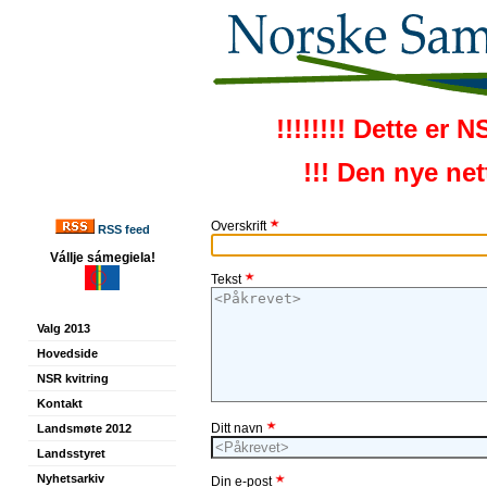
!!!!!!!! Dette er 
!!! Den nye ne
Overskrift
RSS feed
Vállje sámegiela!
Tekst
Valg 2013
Hovedside
NSR kvitring
Kontakt
Ditt navn
Landsmøte 2012
Landsstyret
Nyhetsarkiv
Din e-post