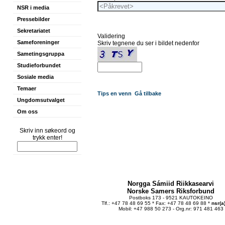
NSR i media
Pressebilder
Sekretariatet
Validering
Sameforeninger
Skriv tegnene du ser i bildet nedenfor
Sametingsgruppa
Studieforbundet
Sosiale media
Temaer
Tips en venn
Gå tilbake
Ungdomsutvalget
Om oss
Skriv inn søkeord og
trykk enter!
Norgga Sámiid Riikkasearvi
Norske Samers Riksforbund
Postboks 173 - 9521 KAUTOKEINO
Tlf.: +47 78 48 69 55 * Fax: +47 78 48 69 88 *
nsr(a
Mobil: +47 988 50 273 - Org.nr: 971 481 463