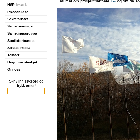
Les mer om prosjektpartnere
og om de som
her
NSR i media
Pressebilder
Sekretariatet
Sameforeninger
Sametingsgruppa
Studieforbundet
Sosiale media
Temaer
Ungdomsutvalget
Om oss
Skriv inn søkeord og
trykk enter!