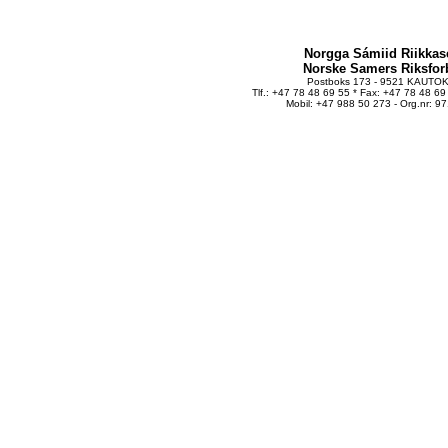
Norgga Sámiid Riikkas
Norske Samers Riksfo
Postboks 173 - 9521 KAUTO
Tlf.: +47 78 48 69 55 * Fax: +47 78 48 69
Mobil: +47 988 50 273 - Org.nr: 9