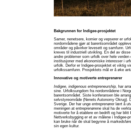
B
akgrunnen for Indigee-prosjektet
Samer, nenetsere, komier og vepserer er urfolk
nordområdene gjør at barentsområdet opplever
områder og påvirker levesett og samfunn. Urfo
kreves til industriell utvikling. En del av d
andre problemer som urfolk over hele verden o
institusjoner med økonomiske interesser i urfo
urfolk. Derfor er Indigee-prosjektet et viktig 
urfolkssamfunn. Prosjektets mål er å øke antal
Innovative og motiverte entreprenører
Indigee, indigenous entrepreneurship,
har arra
sine. Urfolksungdom fra nordområdene i Norge,
barentsområdet. Siste konferansen ble arrang
selvstyreområde (Nenets Autonomy Okrug). De a
Sverige. Der har unge entreprenører lært å utv
meningen at entreprenørene skal ha de verktøye
motiverte for å etablere en bedrift og har bli
Nettverksbygging er et av målene i Indigee-p
kan bruke når de skal begynne å markedsføre s
sin egen kultur.