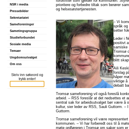
forskrifter som gjelder for kommunen. Styr
NSR i media
prioritere og forbedre tiltak som berører s
og helsesøstertjenesten.
Pressebilder
Sekretariatet
– Vi kom
Sameforeninger
språk og 
setter fo
Sametingsgruppa
Studieforbundet
Leder i N
positivt 
Sosiale media
samiske 
Temaer
Tromsø o
kommunen 
Ungdomsutvalget
blitt sk
Om oss
Aili Kesk
forslag p
Skriv inn søkeord og
håper møt
trykk enter!
viktige å 
debatt ba
Tromsø sameforening vil også foreslå konkr
arbeid. – RSS foreslår at det nedsettes et a
sentral sak for arbeidsutvalget bør være 
kultur, sier leder av RSS, Sauli Guttorm. – 
Guttorm.
Tromsø sameforening vil være representert
kommunen. – Vi har forberedt oss til å møt
møte ordføreren i Tromsø om saker som er vi