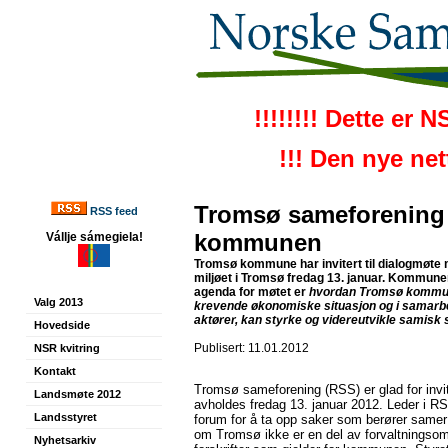
!!!!!!!! Dette er 
!!! Den nye ne
Tromsø sameforening 
RSS feed
kommunen
Vállje sámegiela!
Tromsø kommune har invitert til dialogmøte
miljøet i Tromsø fredag 13. januar. Kommune
agenda for møtet er
hvordan Tromsø kommun
Valg 2013
krevende økonomiske situasjon og i samarb
aktører, kan styrke og videreutvikle samisk 
Hovedside
Publisert: 11.01.2012
NSR kvitring
Kontakt
Tromsø sameforening (RSS) er glad for in
Landsmøte 2012
avholdes fredag 13. januar 2012. Leder i RS
Landsstyret
forum for å ta opp saker som berører samer b
om Tromsø ikke er en del av forvaltningsomr
Nyhetsarkiv