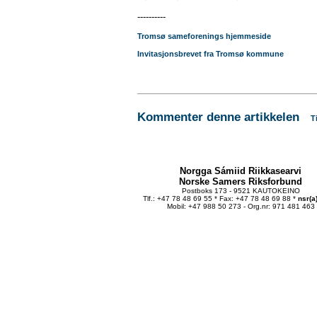
----------
Tromsø sameforenings hjemmeside
Invitasjonsbrevet fra Tromsø kommune
Kommenter denne artikkelen
T
Norgga Sámiid Riikkasearvi
Norske Samers Riksforbund
Postboks 173 - 9521 KAUTOKEINO
Tlf.: +47 78 48 69 55 * Fax: +47 78 48 69 88 *
nsr(a
Mobil: +47 988 50 273 - Org.nr: 971 481 463