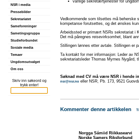
vanlige sekretærtjenester for ungdo
NSR i media
Pressebilder
Vedkommende som tilsettes må beherske samis
Sekretariatet
kompetanse forutsettes, og det ønskes ku
Sameforeninger
Arbeidssted er primært NSRs sekretariat i K
Sametingsgruppa
Det må påregnes reisevirksomhet, blant an
Studieforbundet
Stillingen lønnes etter avtale. Stillingen er 
Sosiale media
Ta kontakt for mer informasjon: Leder av N
Temaer
sekretariatsleder Thomas Myrnes Nygård, tl
Ungdomsutvalget
Om oss
Søknad med CV må være NSR i hende in
Skriv inn søkeord og
eller NSR, Pb. 173, 9521 Guovd
nsr@nsr.no
trykk enter!
Kommenter denne artikkelen
T
Norgga Sámiid Riikkasearvi
Norske Samers Riksforbund