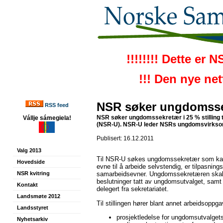
!!!!!!!! Dette er 
!!! Den nye ne
NSR søker ungdomss
RSS feed
NSR søker ungdomssekretær i 25 % stilling 
Vállje sámegiela!
(NSR-U). NSR-U leder NSRs ungdomsvirkso
Publisert: 16.12.2011
Valg 2013
Til NSR-U søkes ungdomssekretær som kan
Hovedside
evne til å arbeide selvstendig, er tilpasning
NSR kvitring
samarbeidsevner. Ungdomssekretæren skal
beslutninger tatt av ungdomsutvalget, samt 
Kontakt
delegert fra sekretariatet.
Landsmøte 2012
Til stillingen hører blant annet arbeidsoppg
Landsstyret
prosjektledelse for ungdomsutvalgets
Nyhetsarkiv