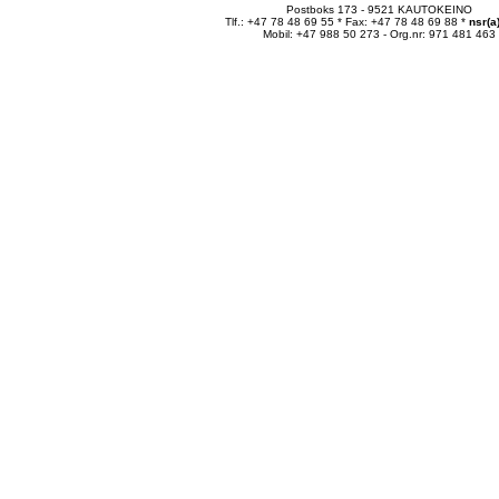
Postboks 173 - 9521 KAUTOKEINO
Tlf.: +47 78 48 69 55 * Fax: +47 78 48 69 88 *
nsr(a
Mobil: +47 988 50 273 - Org.nr: 971 481 463