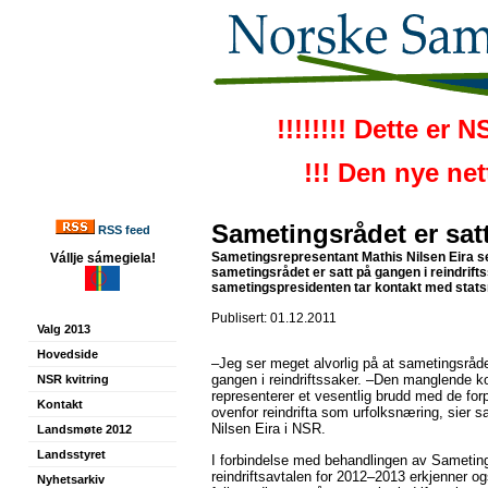
!!!!!!!! Dette er 
!!! Den nye ne
Sametingsrådet er sat
RSS feed
Sametingsrepresentant Mathis Nilsen Eira se
Vállje sámegiela!
sametingsrådet er satt på gangen i reindrifts
sametingspresidenten tar kontakt med stat
Publisert: 01.12.2011
Valg 2013
Hovedside
–Jeg ser meget alvorlig på at sametingsrådet
gangen i reindriftssaker. –Den manglende
NSR kvitring
representerer et vesentlig brudd med de for
Kontakt
ovenfor reindrifta som urfolksnæring, sier 
Nilsen Eira i NSR.
Landsmøte 2012
Landsstyret
I forbindelse med behandlingen av Sametinget
reindriftsavtalen for 2012–2013 erkjenner o
Nyhetsarkiv