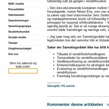
fullstendig satt på gangen i reindriftssaker.
NSR i media
– Den ikke-eksisterende kontakten mellom 
Pressebilder
foruroligende, mener Nilsen Eira, som sier a
ta saken opp med statsminister Jens Stolte
Sekretariatet
og matdepartementet bryter så fullstendig 
Sameforeninger
prinsipper for nasjonal urfolksdeltakelse. –
egentlig består av. Det er så mange eksemp
Sametingsgruppa
ovenfor både Sametinget og næringa selv, at
Studieforbundet
– Jeg spør meg selv om Sametingsrådet har g
Sosiale media
legitimiteten hos det samiske folk er tilste
Temaer
Saker der Sametingsrådet ikke har blitt hø
Ungdomsutvalget
Tilbudet til reindriftsforhandlingene
Om oss
Temaveileder for reindriftsområdene
Verdiklassifisering av reindriftsområ
Skriv inn søkeord og
Kriterier/indikasjoner for økologisk bæ
trykk enter!
Evaluering av reindriftsforhandling
reindriftsloven
Fremtidig forvaltningsordninger av re
--------------
Sámegillii / På samisk
Kommenter denne artikkelen
T