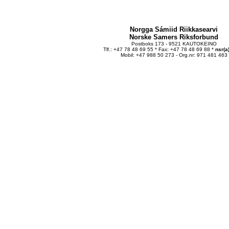
Norgga Sámiid Riikkasearvi
Norske Samers Riksforbund
Postboks 173 - 9521 KAUTOKEINO
Tlf.: +47 78 48 69 55 * Fax: +47 78 48 69 88 *
nsr(a
Mobil: +47 988 50 273 - Org.nr: 971 481 463