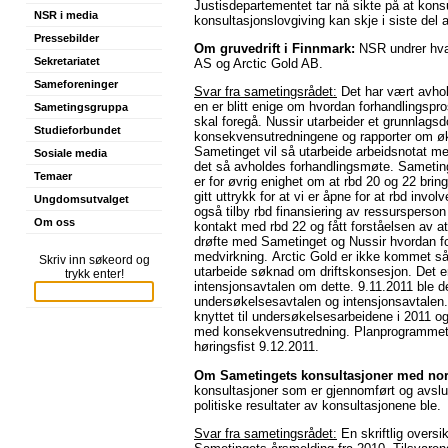
Justisdepartementet tar nå sikte på at kons
NSR i media
konsultasjonslovgiving kan skje i siste del a
Pressebilder
Om gruvedrift i Finnmark:
NSR undrer hva 
Sekretariatet
AS og Arctic Gold AB.
Sameforeninger
Svar fra sametingsrådet:
Det har vært avho
en er blitt enige om hvordan forhandlingsp
Sametingsgruppa
skal foregå. Nussir utarbeider et grunnlags
Studieforbundet
konsekvensutredningene og rapporter om øko
Sametinget vil så utarbeide arbeidsnotat me
Sosiale media
det så avholdes forhandlingsmøte. Sameting
Temaer
er for øvrig enighet om at rbd 20 og 22 bri
gitt uttrykk for at vi er åpne for at rbd invo
Ungdomsutvalget
også tilby rbd finansiering av ressursperson
Om oss
kontakt med rbd 22 og fått forståelsen av at
drøfte med Sametinget og Nussir hvordan fo
medvirkning. Arctic Gold er ikke kommet så l
Skriv inn søkeord og
utarbeide søknad om driftskonsesjon. Det er 
trykk enter!
intensjonsavtalen om dette. 9.11.2011 ble de
undersøkelsesavtalen og intensjonsavtalen. 
knyttet til undersøkelsesarbeidene i 2011 o
med konsekvensutredning. Planprogrammet f
høringsfist 9.12.2011.
Om Sametingets konsultasjoner med nor
konsultasjoner som er gjennomført og avslut
politiske resultater av konsultasjonene ble.
Svar fra sametingsrådet:
En skriftlig oversi