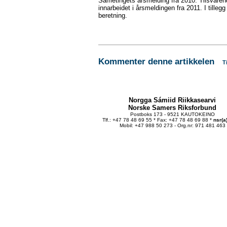
Sametingets årsmelding fra 2010. Tilsvarende
innarbeidet i årsmeldingen fra 2011. I tillegg
beretning.
Kommenter denne artikkelen
T
Norgga Sámiid Riikkasearvi
Norske Samers Riksforbund
Postboks 173 - 9521 KAUTOKEINO
Tlf.: +47 78 48 69 55 * Fax: +47 78 48 69 88 *
nsr(a
Mobil: +47 988 50 273 - Org.nr: 971 481 463