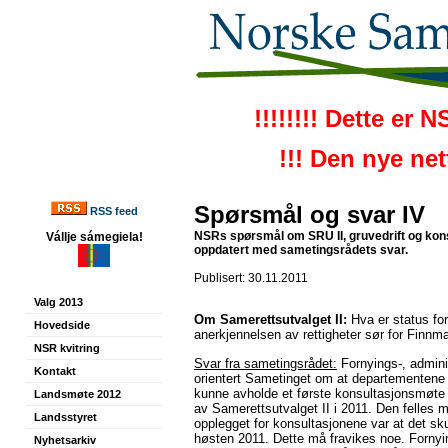
!!!!!!!! Dette er 
!!! Den nye ne
Spørsmål og svar IV
RSS feed
NSRs spørsmål om SRU II, gruvedrift og kon
Vállje sámegiela!
oppdatert med sametingsrådets svar.
Publisert: 30.11.2011
Valg 2013
Om Samerettsutvalget II:
Hva er status fo
Hovedside
anerkjennelsen av rettigheter sør for Finnm
NSR kvitring
Svar fra sametingsrådet:
Fornyings-, admini
Kontakt
orientert Sametinget om at departementene i
kunne avholde et første konsultasjonsmøte
Landsmøte 2012
av Samerettsutvalget II i 2011. Den felle
Landsstyret
opplegget for konsultasjonene var at det sku
høsten 2011. Dette må fravikes noe. Fornyi
Nyhetsarkiv