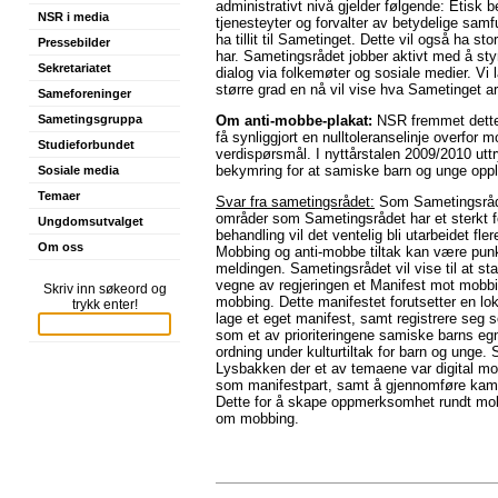
administrativt nivå gjelder følgende: Etisk 
NSR i media
tjenesteyter og forvalter av betydelige samf
ha tillit til Sametinget. Dette vil også ha 
Pressebilder
har. Sametingsrådet jobber aktivt med å sty
Sekretariatet
dialog via folkemøter og sosiale medier. Vi 
større grad en nå vil vise hva Sametinget a
Sameforeninger
Om anti-mobbe-plakat:
NSR fremmet dette 
Sametingsgruppa
få synliggjort en nulltoleranselinje overfor m
Studieforbundet
verdispørsmål. I nyttårstalen 2009/2010 uttr
bekymring for at samiske barn og unge oppl
Sosiale media
Temaer
Svar fra sametingsrådet:
Som Sametingsrådet
områder som Sametingsrådet har et sterkt 
Ungdomsutvalget
behandling vil det ventelig bli utarbeidet fle
Om oss
Mobbing og anti-mobbe tiltak kan være punk
meldingen. Sametingsrådet vil vise til at st
vegne av regjeringen et Manifest mot mobbi
Skriv inn søkeord og
mobbing. Dette manifestet forutsetter en loka
trykk enter!
lage et eget manifest, samt registrere seg 
som et av prioriteringene samiske barns egn
ordning under kulturtiltak for barn og ung
Lysbakken der et av temaene var digital mo
som manifestpart, samt å gjennomføre kampa
Dette for å skape oppmerksomhet rundt mobb
om mobbing.