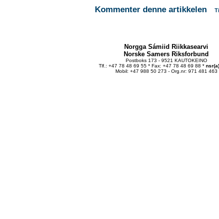
Kommenter denne artikkelen
T
Norgga Sámiid Riikkasearvi
Norske Samers Riksforbund
Postboks 173 - 9521 KAUTOKEINO
Tlf.: +47 78 48 69 55 * Fax: +47 78 48 69 88 *
nsr(a
Mobil: +47 988 50 273 - Org.nr: 971 481 463