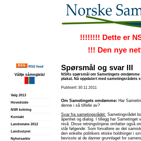
!!!!!!!! Dette er 
!!! Den nye ne
Spørsmål og svar III
RSS feed
NSRs spørsmål om Sametingets omdømme og
Vállje sámegiela!
plakat. Nå oppdatert med sametingsrådets s
Publisert: 30.11.2011
Valg 2013
Om Sametingets omdømme:
Har Sametin
Hovedside
denne i så tilfelle av?
NSR kvitring
Svar fra sametingsrådet:
Sametingsrådet bas
Kontakt
åpenhet og dialog. I tillegg har Sametinget v
nivå. Disse retningslinjene omfatter også o
Landsmøte 2012
står følgende: Som forvaltere av det samiske
Landsstyret
den enkelte politikers etiske holdninger i 
bevisste at de danner grunnlaget for samers o
Nyhetsarkiv