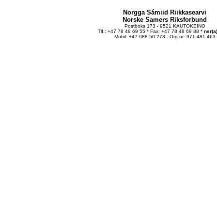
Norgga Sámiid Riikkasearvi
Norske Samers Riksforbund
Postboks 173 - 9521 KAUTOKEINO
Tlf.: +47 78 48 69 55 * Fax: +47 78 48 69 88 *
nsr(a
Mobil: +47 988 50 273 - Org.nr: 971 481 463