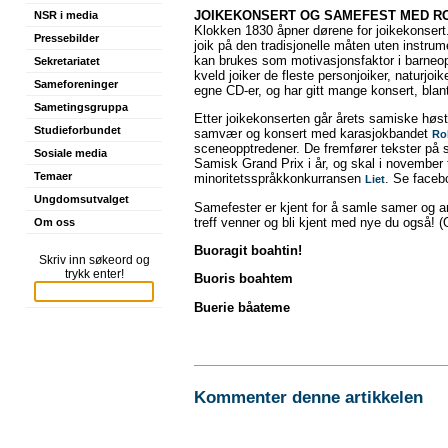
JOIKEKONSERT OG SAMEFEST MED R
NSR i media
Klokken 1830 åpner dørene for joikekonsert
Pressebilder
joik på den tradisjonelle måten uten instr
kan brukes som motivasjonsfaktor i barneoppd
Sekretariatet
kveld joiker de fleste personjoiker, naturjoike
Sameforeninger
egne CD-er, og har gitt mange konsert, blan
Sametingsgruppa
Etter joikekonserten går årets samiske høstf
Studieforbundet
samvær og konsert med karasjok­bandet
Rol
sceneopptredener. De fremfører tekster på 
Sosiale media
Samisk Grand Prix i år, og skal i november ti
Temaer
minoritetsspråkkonkurransen
. Se face
Liet
Ungdomsutvalget
Samefester er kjent for å samle samer og and
treff venner og bli kjent med nye du også! (O
Om oss
Buoragit boahtin!
Skriv inn søkeord og
trykk enter!
Buoris boahtem
Buerie båateme
Kommenter denne artikkelen