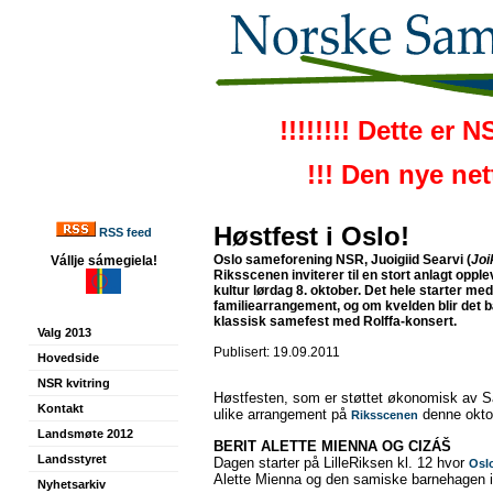
!!!!!!!! Dette er 
!!! Den nye ne
Høstfest i Oslo!
RSS feed
Oslo same­forening NSR, Juoigiid Searvi (
Joi
Vállje sámegiela!
Riksscenen inviterer til en stort anlagt oppl
kultur lørdag 8. oktober. Det hele starter med
familiearrangement, og om kvelden blir det 
klassisk samefest med Rolffa-konsert.
Valg 2013
Publisert: 19.09.2011
Hovedside
NSR kvitring
Høstfesten, som er støttet økonomisk av Sa
Kontakt
ulike arrangement på
denne okto
Riksscenen
Landsmøte 2012
BERIT ALETTE MIENNA OG CIZÁŠ
Landsstyret
Dagen starter på LilleRiksen kl. 12 hvor
Osl
Alette Mienna og den samiske barnehagen i
Nyhetsarkiv