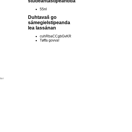
studeantastipeandda
55nl
Duhtavaš go
sámegielstipeanda
lea lassánan
cuhRbaCCgbGvKR
Tøffa govva!
ter