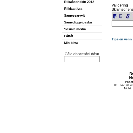
Riikačoahkkin 2012
Validering
Riikkastivra
Skriv tegnene
Samesearvvit
Samediggejoavku
Sosiale media
Fáttát
Tips en venn
Min birra
Čále ohcansáni dása
N
N
Poas
Tlf.: +47 78 
Mobil: