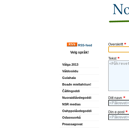
Overskrift
RSS-feed
Velg språk!
Tekst
Válga 2013
Váldosiidu
Gulahala
Boađe miellahttun!
Čállingoddi
Nuoraidlávdegoddi
Ditt navn
NSR medias
Oahppolávdegoddi
Din e-post
Ođasvuorká
Preassagovat