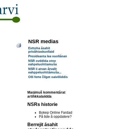
NSR medias
Evttoha ásahit
priváhtaskuvllaid
Presideanta lea vuollánan
NSR ovddida otne
eahpeluohttamuša
NSR ii arvan árvalit
eahppeluohttámuša...
Olli ferte čilget oaiviliiddis
Maŋimuš kommentárat
artihkkalaiidda
NSRs historie
Bokep Online Fardad
På tide å oppdatere?
Berrejit ásahit