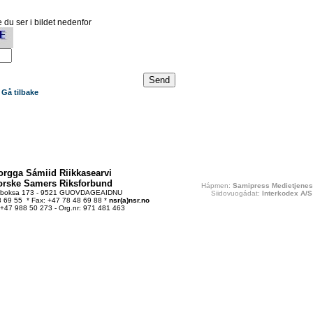
 du ser i bildet nedenfor
Gå tilbake
orgga Sámiid Riikkasearvi
orske Samers Riksforbund
Hápmen:
Samipress Medietjenes
tboksa 173 - 9521 GUOVDAGEAIDNU
Siidovuogádat:
Interkodex A/S
48 69 55 * Fax: +47 78 48 69 88 *
nsr(a)nsr.no
 +47 988 50 273 - Org.nr: 971 481 463