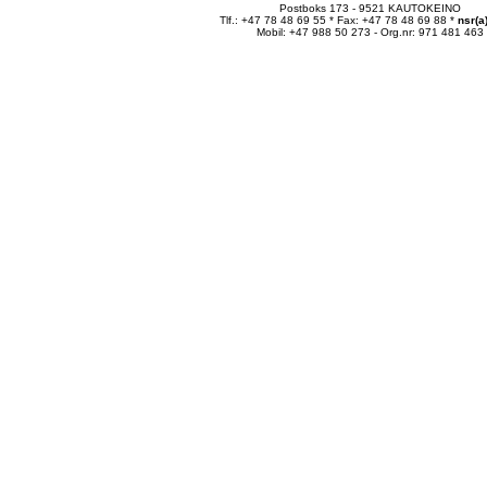
Postboks 173 - 9521 KAUTOKEINO
Tlf.: +47 78 48 69 55 * Fax: +47 78 48 69 88 *
nsr(a
Mobil: +47 988 50 273 - Org.nr: 971 481 463