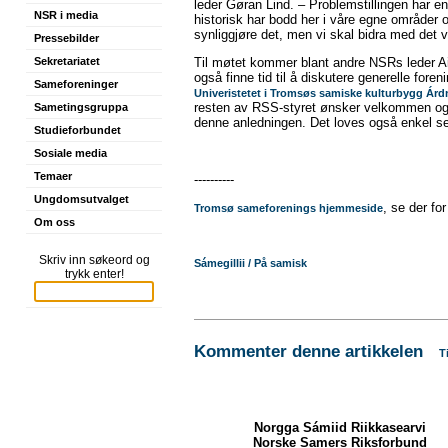
leder Gøran Lind. – Problemstillingen har e
NSR i media
historisk har bodd her i våre egne områder 
synliggjøre det, men vi skal bidra med det vi
Pressebilder
Til møtet kommer blant andre NSRs leder Ail
Sekretariatet
også finne tid til å diskutere generelle fore
Sameforeninger
Univeristetet i Tromsøs samiske kulturbygg Árd
resten av RSS-styret ønsker velkommen og 
Sametingsgruppa
denne anledningen. Det loves også enkel se
Studieforbundet
Sosiale media
Temaer
----------
Ungdomsutvalget
, se der fo
Tromsø sameforenings hjemmeside
Om oss
Skriv inn søkeord og
Sámegillii / På samisk
trykk enter!
Kommenter denne artikkelen
T
Norgga Sámiid Riikkasearvi
Norske Samers Riksforbund