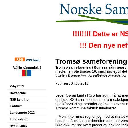
!!!!!!!! Dette er 
!!! Den nye ne
Tromsø sameforening 
RSS feed
Tromsø sameforening / Romssa sámi searvi (R
Vállje sámegiela!
medlemsmøte tirsdag 10. mai. I møtet vil det 
tittelen
Tromsø inn i forvaltningsområdet fo
Publisert: 04.05.2011
Valg 2013
Hovedside
Leder Gøran Lind i RSS har som mål at me
opplyse RSS sine medlemmer om sakskjern
NSR kvitring
språkforvaltningsområdet og hva en eventu
Kontakt
Tromsø kommune faktisk innebærer.
Landsmøte 2012
– Men ikke minst regner jeg med at møtet vi
Landsstyret
bidrag til å balansere debatten som har ver
ikke akkurat har vært preget av saklige in
Nyhetsarkiv