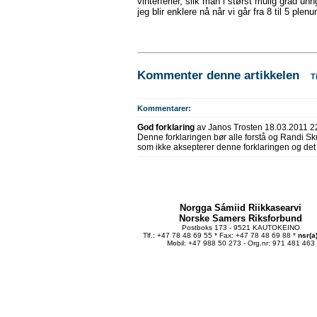
vinterferier, slik man i størst mulig grad u
jeg blir enklere nå når vi går fra 8 til 5 plen
Kommenter denne artikkelen
T
Kommentarer:
God forklaring
av Janos Trosten 18.03.2011 2
Denne forklaringen bør alle forstå og Randi Sku
som ikke aksepterer denne forklaringen og det
Norgga Sámiid Riikkasearvi
Norske Samers Riksforbund
Postboks 173 - 9521 KAUTOKEINO
Tlf.: +47 78 48 69 55 * Fax: +47 78 48 69 88 *
nsr(a
Mobil: +47 988 50 273 - Org.nr: 971 481 463