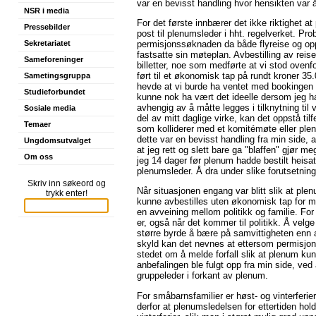
var en bevisst handling hvor hensikten var å
NSR i media
For det første innbærer det ikke riktighet a
Pressebilder
post til plenumsleder i hht. regelverket. P
permisjonssøknaden da både flyreise og opp
Sekretariatet
fastsatte sin møteplan. Avbestilling av reis
Sameforeninger
billetter, noe som medførte at vi stod ovenfo
ført til et økonomisk tap på rundt kroner 3
Sametingsgruppa
hevde at vi burde ha ventet med bookingen a
Studieforbundet
kunne nok ha vært det ideelle dersom jeg h
avhengig av å måtte legges i tilknytning til 
Sosiale media
del av mitt daglige virke, kan det oppstå ti
Temaer
som kolliderer med et komitémøte eller plenu
dette var en bevisst handling fra min side, 
Ungdomsutvalget
at jeg rett og slett bare ga "blaffen" gjør 
Om oss
jeg 14 dager før plenum hadde bestilt heisa
plenumsleder. Å dra under slike forutsetninge
Skriv inn søkeord og
Når situasjonen engang var blitt slik at plen
trykk enter!
kunne avbestilles uten økonomisk tap for mi
en avveining mellom politikk og familie. For
er, også når det kommer til politikk. Å vel
større byrde å bære på samvittigheten enn 
skyld kan det nevnes at ettersom permisjon
stedet om å melde forfall slik at plenum kun
anbefalingen ble fulgt opp fra min side, ved 
gruppeleder i forkant av plenum.
For småbarnsfamilier er høst- og vinterferie
derfor at plenumsledelsen for ettertiden hold