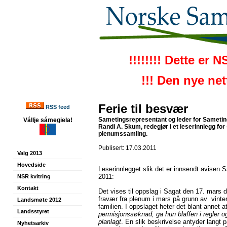
!!!!!!!! Dette er 
!!! Den nye ne
Ferie til besvær
RSS feed
Sametingsrepresentant og leder for Sameting
Vállje sámegiela!
Randi A. Skum, redegjør i et leserinnlegg for 
plenumssamling.
Publisert: 17.03.2011
Valg 2013
Hovedside
Leserinnlegget slik det er innsendt avisen 
2011:
NSR kvitring
Kontakt
Det vises til oppslag i Sagat den 17. mars 
fravær fra plenum i mars på grunn av vint
Landsmøte 2012
familien. I oppslaget heter det blant annet a
Landsstyret
permisjonssøknad, ga hun blaffen i regler o
planlagt
. En slik beskrivelse antyder langt p
Nyhetsarkiv