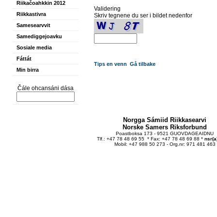
Riikačoahkkin 2012
Validering
Riikkastivra
Skriv tegnene du ser i bildet nedenfor
Samesearvvit
Samediggejoavku
Sosiale media
Fáttát
Tips en venn
Gå tilbake
Min birra
Čále ohcansáni dása
Norgga Sámiid Riikkasearvi
Norske Samers Riksforbund
Poastboksa 173 - 9521 GUOVDAGEAIDNU
Tlf.: +47 78 48 69 55 * Fax: +47 78 48 69 88 *
nsr(a
Mobil: +47 988 50 273 - Org.nr: 971 481 463