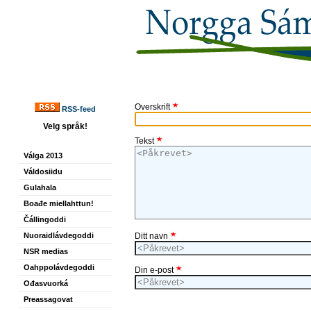
Overskrift
RSS-feed
Velg språk!
Tekst
Válga 2013
Váldosiidu
Gulahala
Boađe miellahttun!
Čállingoddi
Nuoraidlávdegoddi
Ditt navn
NSR medias
Oahppolávdegoddi
Din e-post
Ođasvuorká
Preassagovat