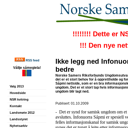
!!!!!!!! Dette er 
!!! Den nye ne
Ikke legg ned Infonuor
RSS feed
bedre
Vállje sámegiela!
Norske Samers Riksforbunds Ungdomsutval
det er et stort behov for å opprettholde og f
Sápmi nettside, som er en bra informasjons
Valg 2013
ungdom. Det er et stort tap hvis informasjo
ungdom blir lagt ned.
Hovedside
NSR kvitring
Publisert: 01.10.2009
Kontakt
-
Det er s
ynd for samisk ungdom om et s
Landsmøte 2012
avsluttes. Infonuorra Sápmi er spesiell v
Landsstyret
felles informasjonskanal for samisk u
Nyhetsarkiv
synes det er tungt å leite etter informasj