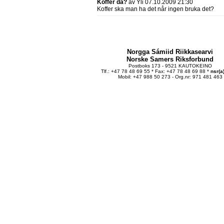
Koffer da?
av Yli 07.10.2009 21:30
Koffer ska man ha det når ingen bruka det?
Norgga Sámiid Riikkasearvi
Norske Samers Riksforbund
Postboks 173 - 9521 KAUTOKEINO
Tlf.: +47 78 48 69 55 * Fax: +47 78 48 69 88 *
nsr(a
Mobil: +47 988 50 273 - Org.nr: 971 481 463