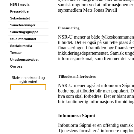
samisk ungdom ved at informasjonen er l
NSR i media
styremedlem Mats Jonas Pavall
Pressebilder
Sekretariatet
Sameforeninger
Finansiering
Sametingsgruppa
NSR-U mener at både fylkeskommunene o
Studieforbundet
tilbudet. Det er også på sin rette plass 
Sosiale media
finansieringen i framtiden bør finansiere
inkluderingsdepartementet. Samisk ungdom
Temaer
informasjonskanal, som fremmer det sa
Ungdomsutvalget
Om oss
Tilbudet må forbedres
Skriv inn søkeord og
trykk enter!
NSR-U mener også at infonuorra Sápmi 
bedre og at tilbudet blir mer populært. 
hva som skal forbedres
.
Det er blant anne
blir kontinuerlig informasjons formidlin
Infonuorra Sápmi
Infonuorra Sápmi er en offentlig samisk 
Tjenestens formål er å informere ungdom