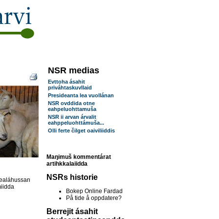
NSR medias
Evttoha ásahit
priváhtaskuvllaid
Presideanta lea vuollánan
NSR ovddida otne
eahpeluohttamuša
NSR ii arvan árvalit
eahppeluohttámuša...
Olli ferte čilget oaiviliiddis
Maŋimuš kommentárat
artihkkalaiidda
NSRs historie
sealáhussan
miidda
Bokep Online Fardad
På tide å oppdatere?
Berrejit ásahit