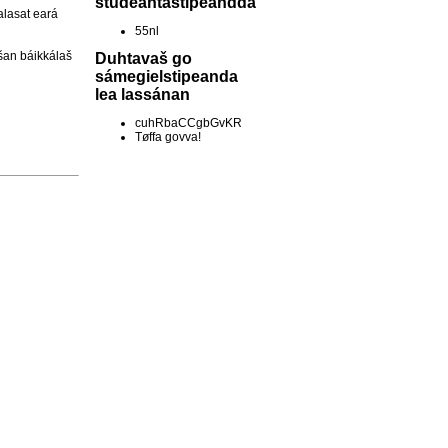
studeantastipeandda
alasat eará
55nl
šan báikkálaš
Duhtavaš go
sámegielstipeanda
lea lassánan
cuhRbaCCgbGvKR
Tøffa govva!