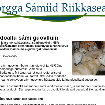
doallu sámi guovlluin
leat stuorra hástalusat sámi guovlluin. NSR
hálažžan ahte eanandoallu bisuhuvvo ja nannejuvvo
báikkiin. Dainna mii áigut bargat Sámedikkis.
: 10.09.2009
 sámi guovlluin berre nannejuvvot ja NSR áigu
gaáigodaga čuovvolit Sámedikki
ieđáhusa. Mii áigut earret eará regionaliseret
andoallopolitihka vai sáhttit iskat ođđa modealla
 lea heivehuvvon sámi guovlluid hástalusaide ja luonddudilálašvuođaide.
net ja ovdánahttit eanandoalu sámi vuođđoealáhussan, ja eanandoalu buohtala
aláhusaiguin. Dán áigut e.e. dahkat go ovddidit árvalusaid guovddáš šiehtadalla
.
igu NSR bargat dan badjelii ahte:
tteren eanandollui sihkkarastojuvvo nu ahte eanet nuorat álget eanandoallin