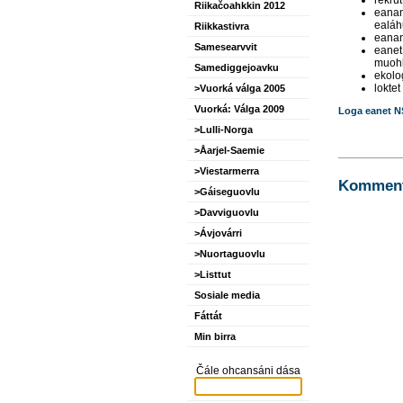
Riikačoahkkin 2012
eanan
ealáh
Riikkastivra
eanan
Samesearvvit
eanet
muoh
Samediggejoavku
ekolo
lokte
>Vuorká válga 2005
Vuorká: Válga 2009
Loga eanet N
>Lulli-Norga
>Åarjel-Saemie
>Viestarmerra
Kommente
>Gáiseguovlu
>Davviguovlu
>Ávjovárri
>Nuortaguovlu
>Listtut
Sosiale media
Fáttát
Min birra
Čále ohcansáni dása