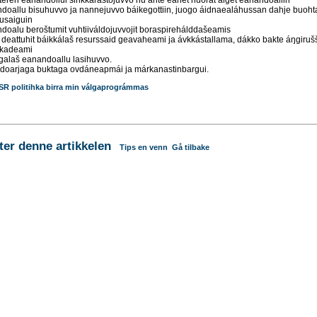
doallu bisuhuvvo ja nannejuvvo báikegottiin, juogo áidnaealáhussan dahje buoht
usaiguin
doalu beroštumit vuhtiiváldojuvvojit boraspirehálddašeamis
 deattuhit báikkálaš resurssaid geavaheami ja ávkkástallama, dákko bakte áŋgiruš
kadeami
galaš eanandoallu lasihuvvo.
t doarjaga buktaga ovdáneapmái ja márkanastinbargui.
SR politihka birra min válgaprográmmas
r denne artikkelen
Tips en venn
Gå tilbake