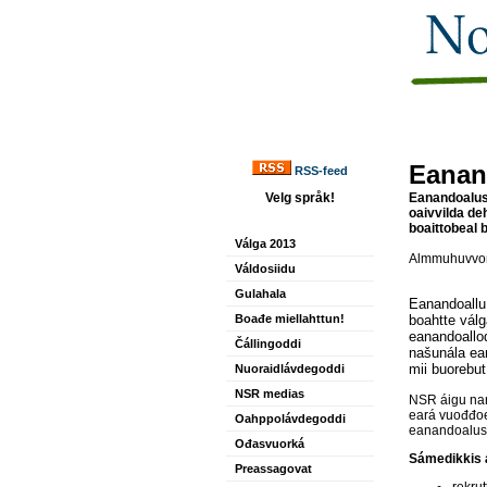
Eanan
RSS-feed
Velg språk!
Eanandoalus 
oaivvilda de
boaittobeal 
Válga 2013
Almmuhuvvon
Váldosiidu
Gulahala
Eanandoallu
Boađe miellahttun!
boahtte vál
eanandoallod
Čállingoddi
našunála ean
mii buorebut
Nuoraidlávdegoddi
NSR medias
NSR áigu nan
eará vuođđoe
Oahppolávdegoddi
eanandoalus
Ođasvuorká
Sámedikkis á
Preassagovat
rekru