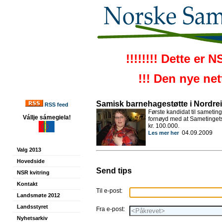
!!!!!!!! Dette er 
!!! Den nye ne
Samisk barnehagestøtte i Nordre
RSS feed
Første kandidat til sametin
Vállje sámegiela!
fornøyd med at Sametingets 
kr. 100.000.
04.09.2009
Les mer her
Valg 2013
Hovedside
Send tips
NSR kvitring
Kontakt
Til e-post:
Landsmøte 2012
Landsstyret
Fra e-post:
Nyhetsarkiv