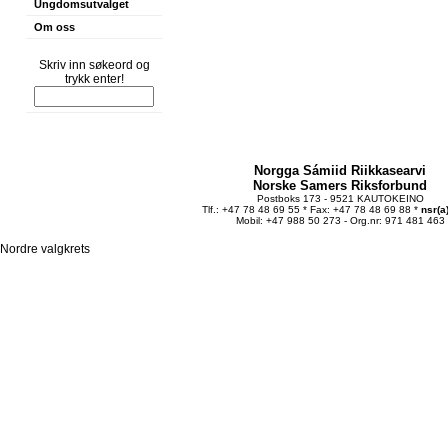
Ungdomsutvalget
Om oss
Skriv inn søkeord og
trykk enter!
Norgga Sámiid Riikkasearvi
Norske Samers Riksforbund
Postboks 173 - 9521 KAUTOKEINO
Tlf.: +47 78 48 69 55 * Fax: +47 78 48 69 88 *
nsr(a
Mobil: +47 988 50 273 - Org.nr: 971 481 463
Nordre valgkrets