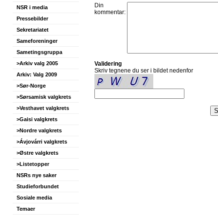
Din
NSR i media
kommentar:
Pressebilder
Sekretariatet
Sameforeninger
Sametingsgruppa
>Arkiv valg 2005
Validering
Skriv tegnene du ser i bildet nedenfor
Arkiv: Valg 2009
>Sør-Norge
>Sørsamisk valgkrets
>Vesthavet valgkrets
>Gaisi valgkrets
>Nordre valgkrets
>Ávjovárri valgkrets
>Østre valgkrets
>Listetopper
NSRs nye saker
Studieforbundet
Sosiale media
Temaer