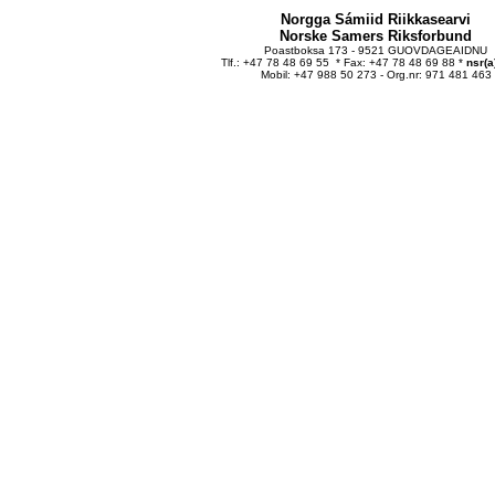
Norgga Sámiid Riikkasearvi
Norske Samers Riksforbund
Poastboksa 173 - 9521 GUOVDAGEAIDNU
Tlf.: +47 78 48 69 55 * Fax: +47 78 48 69 88 *
nsr(a
Mobil: +47 988 50 273 - Org.nr: 971 481 463