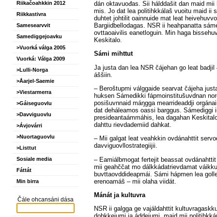
dán oktavuođas. Sii hálddašit dan maid mii le
Riikačoahkkin 2012
mis. Jo dat lea politihkkálaš vuoitu maid ii sá
Riikkastivra
duhtet johtilit oainnuide mat leat heivehuv
Bargiidbellodagas. NSR ii heahpanatta sáme
Samesearvvit
ovttaoaivilis eanetloguin. Min haga bissehu
Samediggejoavku
Keskitalo.
>Vuorká válga 2005
Sámi mihttut
Vuorká: Válga 2009
Ja justa dan lea NSR čájehan go leat badjil
>Lulli-Norga
áššiin.
>Åarjel-Saemie
– Beroštupmi válggaide searvat čájeha jus
>Viestarmerra
huksen Sámedikki fápmoinstitušuvdnan norg
posišuvnnaid máŋgga mearrideaddji orgánain 
>Gáiseguovlu
dat deháleamos oassi barggus. Sámediggi ii l
>Davviguovlu
presideantaámmáhis, lea dagahan Keskitalo p
dahttu rievdademiid dahkat.
>Ávjovárri
>Nuortaguovlu
– Mii galgat leat veahkkin ovdánahttit serv
davviguovllostrategiijii.
>Listtut
– Eamiálbmogat fertejit beassat ovdánahttit 
Sosiale media
mii geahččat mo dálkkádatrievdamat váikkuh
Fáttát
buvttaovddideapmái. Sámi hápmen lea golle
erenoamáš – mii olaha viidát.
Min birra
Mánát ja kultuvra
Čále ohcansáni dása
NSR ii galgga ge vajáldahttit kultuvragaskku
dohkkejumi ja áddejumi, maid mii politihkkár