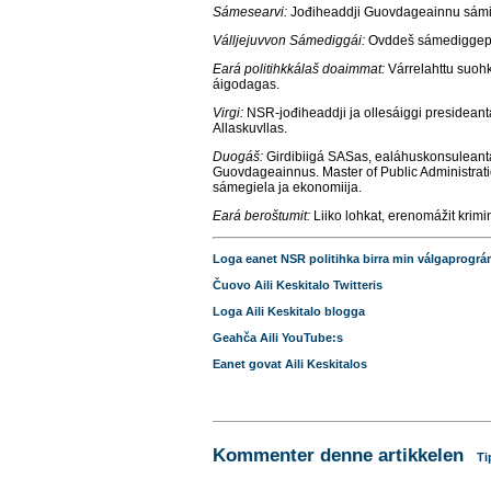
Sámesearvi:
Jođiheaddji Guovdageainnu sámi 
Válljejuvvon Sámediggái:
Ovddeš sámediggepre
Eará politihkkálaš doaimmat:
Várrelahttu suoh
áigodagas.
Virgi:
NSR-jođiheaddji ja ollesáiggi presidean
Allaskuvllas.
Duogáš:
Girdibiigá SASas, ealáhuskonsuleant
Guovdageainnus. Master of Public Administrat
sámegiela ja ekonomiija.
Eará beroštumit:
Liiko lohkat, erenomážit krimin
Loga eanet NSR politihka birra min válgaprogr
Čuovo Aili Keskitalo Twitteris
Loga Aili Keskitalo blogga
Geahča Aili YouTube:s
Eanet govat Aili Keskitalos
Kommenter denne artikkelen
Ti