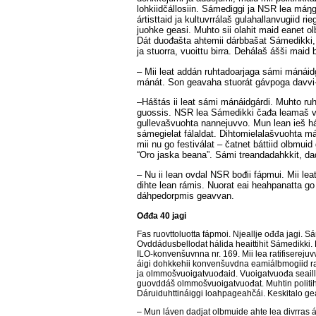
lohkiidčállosiin. Sámediggi ja NSR lea máŋ
ártisttaid ja kultuvrrálaš gulahallanvugiid r
juohke geasi. Muhto sii olahit maid eanet ol
Dát duođašta ahtemii dárbbašat Sámedikki, 
ja stuorra, vuoittu birra. Dehálaš ášši maid
– Mii leat addán ruhtadoarjaga sámi mánáidg
mánát. Son geavaha stuorát gávpoga davv
–Háštás ii leat sámi mánáidgárdi. Muhto ruh
guossis. NSR lea Sámedikki čađa leamaš ve
gullevašvuohta nannejuvvo. Mun lean ieš hál
sámegielat fálaldat. Dihtomielalašvuohta má
mii nu go festiválat – čatnet báttiid olbmuid
“Oro jaska beana”.
Sámi treandadahkkit, da
– Nu ii lean ovdal NSR bođii fápmui. Mii le
dihte lean rámis. Nuorat eai heahpanatta g
dáhpedorpmis geavvan.
Ođđa 40 jagi
Fas ruovttoluotta fápmoi. Njeallje ođđa jagi. Sá
Ovddádusbellodat hálida heaittihit Sámedikki. 
ILO-konvenšuvnna nr. 169. Mii lea ratifiserej
áigi dohkkehii konvenšuvdna eamiálbmogiid rah
ja olmmošvuoigatvuođaid. Vuoigatvuođa seailluhi
guovddáš olmmošvuoigatvuođat. Muhtin politihkk
Dáruiduhttináiggi loahpageahčái. Keskitalo g
– Mun láven dadjat olbmuide ahte lea divrras ár