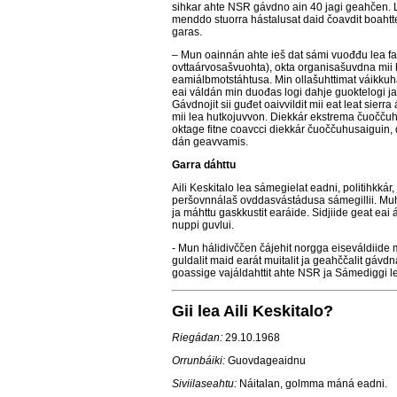
sihkar ahte NSR gávdno ain 40 jagi geahčen. Le
menddo stuorra hástalusat daid čoavdit boahtte 
garas.
– Mun oainnán ahte ieš dat sámi vuođđu lea f
ovttaárvosašvuohta), okta organisašuvdna mii 
eamiálbmotstáhtusa. Min ollašuhttimat váikkuh
eai váldán min duođas logi dahje guoktelogi 
Gávdnojit sii guđet oaivvildit mii eat leat sier
mii lea hutkojuvvon. Diekkár ekstrema čuoččuh
oktage fitne coavcci diekkár čuoččuhusaiguin, d
dán geavvamis.
Garra dáhttu
Aili Keskitalo lea sámegielat eadni, politihkká
peršovnnálaš ovddasvástádusa sámegillii. Muh
ja máhttu gaskkustit earáide. Sidjiide geat eai 
nuppi guvlui.
- Mun hálidivččen čájehit norgga eiseváldiide
guldalit maid earát muitalit ja geahččalit gávd
goassige vajáldahttit ahte NSR ja Sámediggi le
Gii lea Aili Keskitalo?
Riegádan:
29.10.1968
Orrunbáiki:
Guovdageaidnu
Siviilaseahtu:
Náitalan, golmma máná eadni.