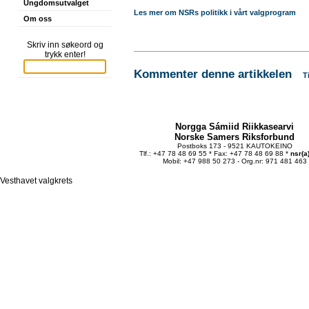
Ungdomsutvalget
Les mer om NSRs politikk i vårt valgprogram
Om oss
Skriv inn søkeord og
trykk enter!
Kommenter denne artikkelen
T
Norgga Sámiid Riikkasearvi
Norske Samers Riksforbund
Postboks 173 - 9521 KAUTOKEINO
Tlf.: +47 78 48 69 55 * Fax: +47 78 48 69 88 *
nsr(a
Mobil: +47 988 50 273 - Org.nr: 971 481 463
Vesthavet valgkrets