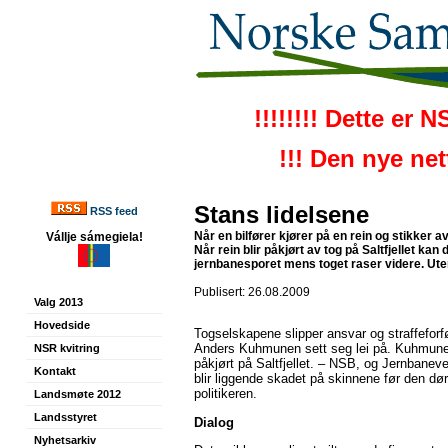
!!!!!!!! Dette er 
!!! Den nye ne
Stans lidelsene
RSS feed
Når en bilfører kjører på en rein og stikker av 
Vállje sámegiela!
Når rein blir påkjørt av tog på Saltfjellet kan 
jernbanesporet mens toget raser videre. Ute
Publisert: 26.08.2009
Valg 2013
Hovedside
Togselskapene slipper ansvar og straffeforfø
Anders Kuhmunen sett seg lei på. Kuhmunen 
NSR kvitring
påkjørt på Saltfjellet. – NSB, og Jernbanev
Kontakt
blir liggende skadet på skinnene før den dø
politikeren.
Landsmøte 2012
Landsstyret
Dialog
Nyhetsarkiv