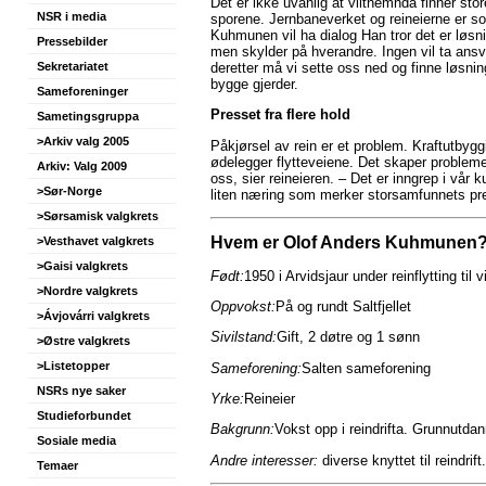
Det er ikke uvanlig at viltnemnda finner sto
NSR i media
sporene. Jernbaneverket og reineierne er s
Kuhmunen vil ha dialog Han tror det er løsni
Pressebilder
men skylder på hverandre. Ingen vil ta ansv
deretter må vi sette oss ned og finne løsninge
Sekretariatet
bygge gjerder.
Sameforeninger
Presset fra flere hold
Sametingsgruppa
>Arkiv valg 2005
Påkjørsel av rein er et problem. Kraftutby
ødelegger flytteveiene. Det skaper problemer
Arkiv: Valg 2009
oss, sier reineieren. – Det er inngrep i vår k
>Sør-Norge
liten næring som merker storsamfunnets pres
>Sørsamisk valgkrets
Hvem er
Olof Anders Kuhmunen
>Vesthavet valgkrets
>Gaisi valgkrets
Født:
1950 i Arvidsjaur under reinflytting til v
>Nordre valgkrets
Oppvokst:
På og rundt Saltfjellet
>Ávjovárri valgkrets
Sivilstand:
Gift, 2 døtre og 1 sønn
>Østre valgkrets
>Listetopper
Sameforening:
Salten sameforening
NSRs nye saker
Yrke:
Reineier
Studieforbundet
Bakgrunn:
Vokst opp i reindrifta. Grunnutd
Sosiale media
Andre interesser:
diverse knyttet til reindrift.
Temaer