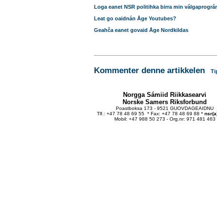
Loga eanet NSR politihka birra min válgaprogr
Leat go oaidnán Åge Youtubes?
Geahča eanet govaid Åge Nordkildas
Kommenter denne artikkelen
Ti
Norgga Sámiid Riikkasearvi
Norske Samers Riksforbund
Poastboksa 173 - 9521 GUOVDAGEAIDNU
Tlf.: +47 78 48 69 55 * Fax: +47 78 48 69 88 *
nsr(a
Mobil: +47 988 50 273 - Org.nr: 971 481 463