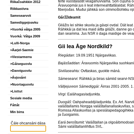
ferte vuostálastit veagahuvvama. Son čujuha o
Riikačoahkkin 2012
Áravuopmái jus ii leat interneahttafálaldat. R
Riikkastivra
fiberjođas. Muđui jáhkká son olmmošlohkku njie
Samesearvvit
Gáržžideamit
Samediggejoavku
Gilážis lei sihke skuvla ja gávpi ovdal. Dát lea
Ráhkkái ja dat lea maid áitta gilážii, danne go 
>Vuorká válga 2005
dan seamma. Jus NSR ii daga maidige de veag
Vuorká: Válga 2009
>Lulli-Norga
Gii lea Åge Nordkild?
>Åarjel-Saemie
Riegádan:
19.09.1951 Njárgaviikas.
>Viestarmerra
Bajásšaddan:
Áravuomis Njárgaviika suohkanis
>Gáiseguovlu
Siviilaseahtu:
Ovttaskas, guokte máná.
>Davviguovlu
>Ávjovárri
Sámesearvi:
Ráhkká ja biras sámiid searvi-NS
>Nuortaguovlu
Válljejuvvon Sámediggái:
Áirras 2001-2005. 1.
>Listtut
Virgi:
Ealáhagas/adjunkta.
Sosiale media
Duogáš:
Oahpaheaddji/adjunkta. Ex. Art. Nar
Fáttát
valáštallamis Norgga valáštallanallaskuvllas
Romssa Allaskuvllas ja spesiálapedagogihkka 
Min birra
ja čuoigamis.
Eará beroštumit:
Valáštallan ja olgoáibmodoaim
Čále ohcansáni dása
Sámi valáštallanlihttus SVL.