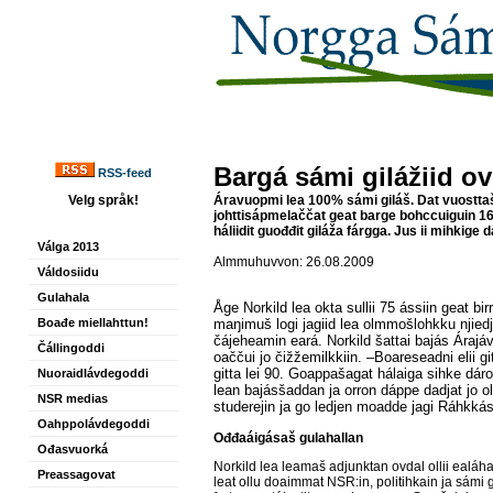
Bargá sámi gilážiid o
RSS-feed
Velg språk!
Áravuopmi lea 100% sámi giláš. Dat vuosttaš
johttisápmelaččat geat barge bohccuiguin 1
háliidit guođđit giláža fárgga. Jus ii mihkige 
Válga 2013
Almmuhuvvon: 26.08.2009
Váldosiidu
Gulahala
Åge Norkild lea okta sullii 75 ássiin geat birr
Boađe miellahttun!
maŋimuš logi jagiid lea olmmošlohkku njiedj
čájeheamin eará. Norkild šattai bajás Árajávr
Čállingoddi
oaččui jo čižžemilkkiin. –Boareseadni elii gi
gitta lei 90. Goappašagat hálaiga sihke dár
Nuoraidlávdegoddi
lean bajásšaddan ja orron dáppe dadjat jo oll
NSR medias
studerejin ja go ledjen moadde jagi Ráhkkás
Oahppolávdegoddi
Ođđaáigásaš gulahallan
Ođasvuorká
Norkild lea leamaš adjunktan ovdal ollii ealáhat
Preassagovat
leat ollu doaimmat NSR:in, politihkain ja sámi 