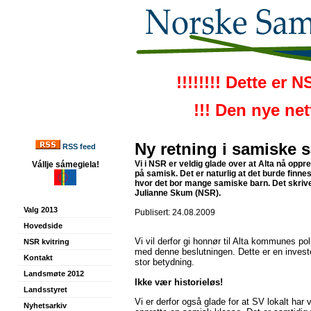
!!!!!!!! Dette er 
!!! Den nye ne
Ny retning i samiske s
RSS feed
Vi i NSR er veldig glade over at Alta nå oppre
Vállje sámegiela!
på samisk. Det er naturlig at det burde finnes
hvor det bor mange samiske barn. Det skriv
Julianne Skum (NSR).
Valg 2013
Publisert: 24.08.2009
Hovedside
Vi vil derfor gi honnør til Alta kommunes pol
NSR kvitring
med denne beslutningen. Dette er en invest
Kontakt
stor betydning.
Landsmøte 2012
Ikke vær historieløs!
Landsstyret
Vi er derfor også glade for at SV lokalt ha
Nyhetsarkiv