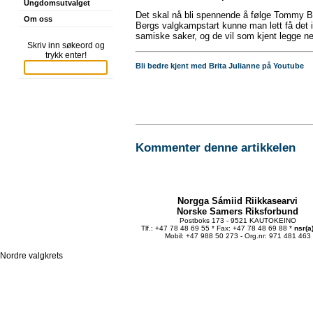
Ungdomsutvalget
Det skal nå bli spennende å følge Tommy Ber
Om oss
Bergs valgkampstart kunne man lett få det 
samiske saker, og de vil som kjent legge n
Skriv inn søkeord og
trykk enter!
Bli bedre kjent med Brita Julianne på Youtube
Kommenter denne artikkelen
Norgga Sámiid Riikkasearvi
Norske Samers Riksforbund
Postboks 173 - 9521 KAUTOKEINO
Tlf.: +47 78 48 69 55 * Fax: +47 78 48 69 88 *
nsr(a
Mobil: +47 988 50 273 - Org.nr: 971 481 463
Nordre valgkrets