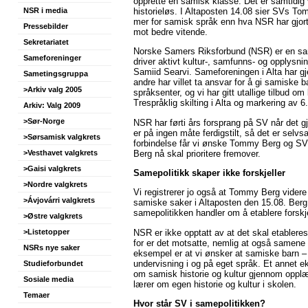
opprette en samisk klasse. Det er samtidig vi
historieløs. I Altaposten 14.08 sier SVs Tom
NSR i media
mer for samisk språk enn hva NSR har gjort
Pressebilder
mot bedre vitende.
Sekretariatet
Norske Samers Riksforbund (NSR) er en s
Sameforeninger
driver aktivt kultur-, samfunns- og opplysni
Samiid Searvi. Sameforeningen i Alta har g
Sametingsgruppa
andre har villet ta ansvar for å gi samiske
>Arkiv valg 2005
språksenter, og vi har gitt utallige tilbud 
Trespråklig skilting i Alta og markering av 6.
Arkiv: Valg 2009
>Sør-Norge
NSR har førti års forsprang på SV når det g
er på ingen måte ferdigstilt, så det er selv
>Sørsamisk valgkrets
forbindelse får vi ønske Tommy Berg og SV 
Berg nå skal prioritere fremover.
>Vesthavet valgkrets
>Gaisi valgkrets
Samepolitikk skaper ikke forskjeller
>Nordre valgkrets
Vi registrerer jo også at Tommy Berg videre 
>Ávjovárri valgkrets
samiske saker i Altaposten den 15.08. Berg ha
samepolitikken handler om å etablere forskje
>Østre valgkrets
NSR er ikke opptatt av at det skal etableres
>Listetopper
for er det motsatte, nemlig at også samene s
NSRs nye saker
eksempel er at vi ønsker at samiske barn –
undervisning i og på eget språk. Et annet e
Studieforbundet
om samisk historie og kultur gjennom oppl
Sosiale media
lærer om egen historie og kultur i skolen.
Temaer
Hvor står SV i samepolitikken?