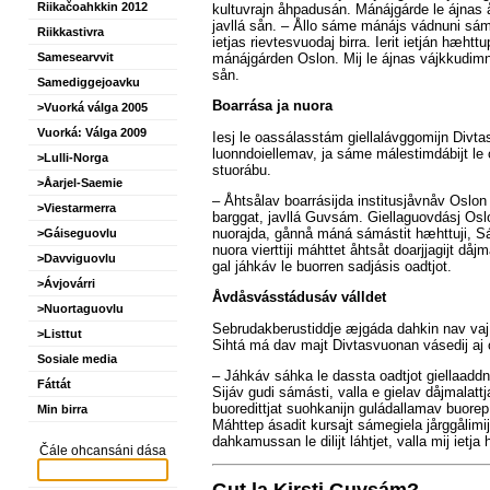
Riikačoahkkin 2012
kultuvrajn åhpadusán. Mánájgárde le ájnas å
javllá sån. – Ållo sáme mánájs vádnuni sám
Riikkastivra
ietjas rievtesvuodaj birra. Ierit ietján hæh
mánájgárden Oslon. Mij le ájnas vájkkudimnæv
Samesearvvit
sån.
Samediggejoavku
Boarrása ja nuora
>Vuorká válga 2005
Vuorká: Válga 2009
Iesj le oassálasstám giellalávggomijn Divta
luonndoiellemav, ja sáme málestimdábijt le
>Lulli-Norga
stuorábu.
>Åarjel-Saemie
– Åhtsålav boarrásijda institusjåvnåv Osl
>Viestarmerra
barggat, javllá Guvsám. Giellaguovdásj Oslo
nuorajda, gånnå máná sámástit hæhttuji, S
>Gáiseguovlu
nuora vierttiji máhttet åhtsåt doarjjagijt dåj
>Davviguovlu
gal jáhkáv le buorren sadjásis oadtjot.
>Ávjovárri
Åvdåsvásstádusáv válldet
>Nuortaguovlu
Sebrudakberustiddje æjgáda dahkin nav vaj 
>Listtut
Sihtá má dav majt Divtasvuonan vásedij aj o
Sosiale media
– Jáhkáv sáhka le dassta oadtjot giellaaddni
Fáttát
Sijáv gudi sámásti, valla e gielav dåjmalattj
buoredittjat suohkanijn guládallamav buorep
Min birra
Máhttep ásadit kursajt sámegiela jårggålimij
dahkamussan le dilijt láhtjet, valla mij iet
Čále ohcansáni dása