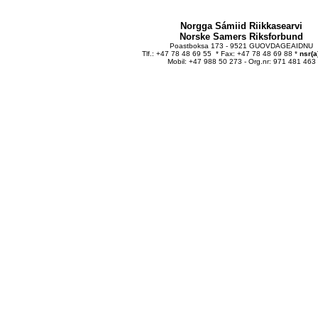
Norgga Sámiid Riikkasearvi
Norske Samers Riksforbund
Poastboksa 173 - 9521 GUOVDAGEAIDNU
Tlf.: +47 78 48 69 55 * Fax: +47 78 48 69 88 *
nsr(a
Mobil: +47 988 50 273 - Org.nr: 971 481 463