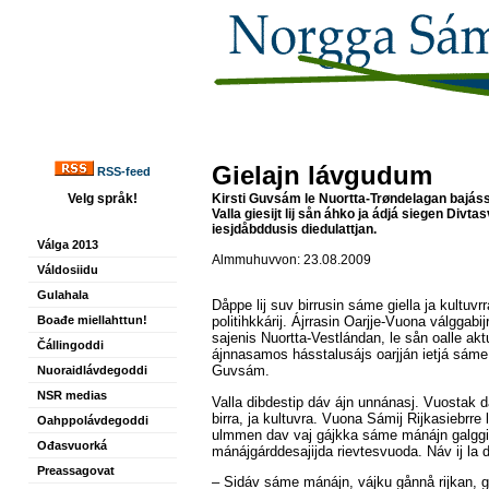
Gielajn lávgudum
RSS-feed
Velg språk!
Kirsti Guvsám le Nuortta-Trøndelagan bajás
Valla giesijt lij sån áhko ja ádjá siegen Divt
iesjdåbddusis diedulattjan.
Válga 2013
Almmuhuvvon: 23.08.2009
Váldosiidu
Gulahala
Dåppe lij suv birrusin sáme giella ja kultuv
Boađe miellahttun!
politihkkárij. Ájrrasin Oarjje-Vuona válggab
sajenis Nuortta-Vestlándan, le sån oalle aktu
Čállingoddi
ájnnasamos hásstalusájs oarjján ietjá sáme g
Guvsám.
Nuoraidlávdegoddi
NSR medias
Valla dibdestip dáv ájn unnánasj. Vuostak d
birra, ja kultuvra. Vuona Sámij Rijkasiebrre le
Oahppolávdegoddi
ulmmen dav vaj gájkka sáme mánájn galggi
Ođasvuorká
mánájgárddesajijda rievtesvuoda. Náv ij la d
Preassagovat
– Sidáv sáme mánájn, vájku gånnå rijkan, gal