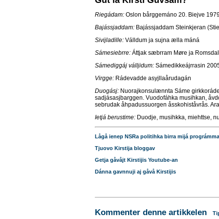
Gut la Kirsti Guvsám?
Riegádam:
Oslon bårggemáno 20. Biejve 197
Bajássjaddam:
Bajássjaddam Steinkjeran (Stie
Sivijladille:
Válldum ja sujna ælla máná
Sámesiebrre:
Áttjak sæbrram Møre ja Romsda
Sámediggáj válljidum:
Sámedikkeájrrasin 2005
Virgge:
Rádevadde asyjllaårudagán
Duogásj:
Nuorajkonsulænnta Sáme girkkoráden
sadjásasjbarggen. Vuodofáhka musihkan, åvdd
sebrudak åhpadussuorgen åsskohiståvrås. Ara
Ietjá berustime:
Duodje, musihkka, miehttse, nuo
Lågå ienep NSRa politihka birra mijá prográmm
Tjuovo Kirstija bloggav
Getja gåvåjt Kirstijis Youtube-an
Dánna gavnnuji aj gåvå Kirstijis
Kommenter denne artikkelen
Ti