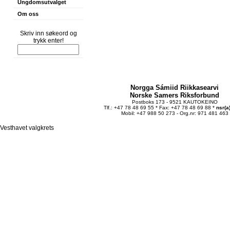
Ungdomsutvalget
Om oss
Skriv inn søkeord og
trykk enter!
Norgga Sámiid Riikkasearvi
Norske Samers Riksforbund
Postboks 173 - 9521 KAUTOKEINO
Tlf.: +47 78 48 69 55 * Fax: +47 78 48 69 88 *
nsr(a
Mobil: +47 988 50 273 - Org.nr: 971 481 463
Vesthavet valgkrets