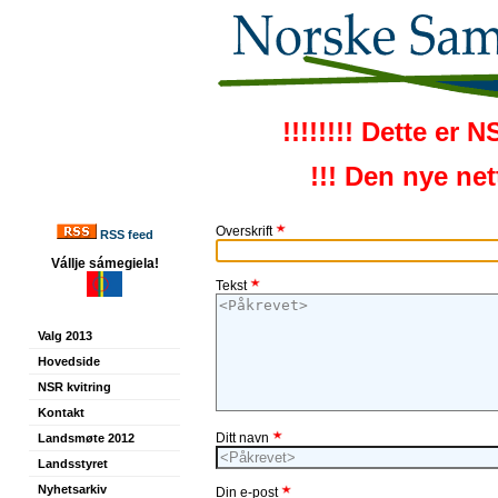
!!!!!!!! Dette er 
!!! Den nye ne
Overskrift
RSS feed
Vállje sámegiela!
Tekst
Valg 2013
Hovedside
NSR kvitring
Kontakt
Ditt navn
Landsmøte 2012
Landsstyret
Nyhetsarkiv
Din e-post