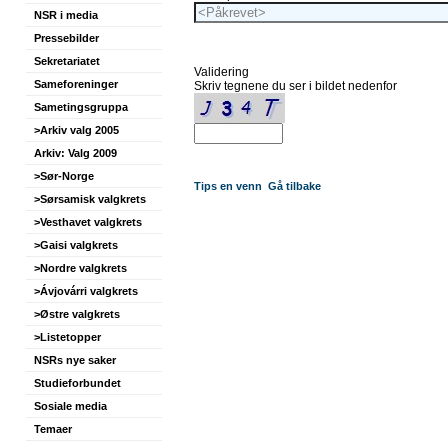
NSR i media
Pressebilder
Sekretariatet
Validering
Sameforeninger
Skriv tegnene du ser i bildet nedenfor
Sametingsgruppa
>Arkiv valg 2005
Arkiv: Valg 2009
>Sør-Norge
Tips en venn
Gå tilbake
>Sørsamisk valgkrets
>Vesthavet valgkrets
>Gaisi valgkrets
>Nordre valgkrets
>Ávjovárri valgkrets
>Østre valgkrets
>Listetopper
NSRs nye saker
Studieforbundet
Sosiale media
Temaer