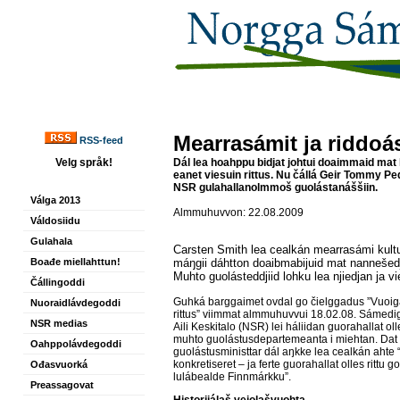
Mearrasámit ja riddo
RSS-feed
Velg språk!
Dál lea hoahppu bidjat johtui doaimmaid mat 
eanet viesuin rittus. Nu čállá Geir Tommy P
NSR gulahallanolmmoš guolástanáššiin.
Válga 2013
Almmuhuvvon: 22.08.2009
Váldosiidu
Gulahala
Carsten Smith lea cealkán mearrasámi kultu
Boađe miellahttun!
máŋgii dáhtton doaibmabijuid mat nannešed
Muhto guolásteddjiid lohku lea njiedjan ja v
Čállingoddi
Guhká barggaimet ovdal go čielggadus ”Vuoig
Nuoraidlávdegoddi
rittus” viimmat almmuhuvvui 18.02.08. Sámedig
NSR medias
Aili Keskitalo (NSR) lei háliidan guorahallat oll
muhto guolástusdepartemeanta i miehtan. Dat l
Oahppolávdegoddi
guolástusministtar dál aŋkke lea cealkán ahte 
konkretiseret – ja ferte guorahallat olles rittu 
Ođasvuorká
lulábealde Finnmárkku”.
Preassagovat
Historjjálaš vejolašvuohta