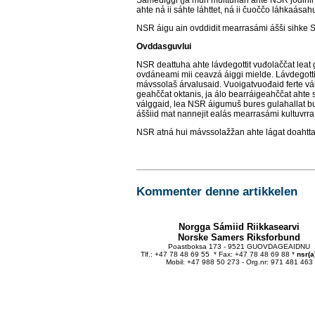
ahte ná ii sáhte láhttet, ná ii čuoččo láhkaása
NSR áigu ain ovddidit mearrasámi ášši sihke Sá
Ovddasguvlui
NSR deattuha ahte lávdegottit vuđolaččat leat 
ovdáneami mii ceavzá áiggi mielde. Lávdegotti
mávssolaš árvalusaid. Vuoigatvuođaid ferte vál
geahččat oktanis, ja álo bearráigeahččat ahte 
válggaid, lea NSR áigumuš bures gulahallat bu
áššiid mat nannejit ealás mearrasámi kultuvrra
NSR atná hui mávssolažžan ahte lágat doahttali
Kommenter denne artikkelen
Norgga Sámiid Riikkasearvi
Norske Samers Riksforbund
Poastboksa 173 - 9521 GUOVDAGEAIDNU
Tlf.: +47 78 48 69 55 * Fax: +47 78 48 69 88 *
nsr(a
Mobil: +47 988 50 273 - Org.nr: 971 481 463