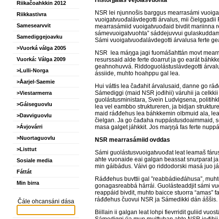
Riikačoahkkin 2012
NSR lei njunnošis barggus mearrasámi vuoiga
Riikkastivra
vuoigatvuođalávdegotti árvalus, mii čielggadii R
Samesearvvit
mearrasámiid vuoigatvuođaid bivdit mariinna 
sámevuoigatvuohta” sáddejuvvui gulaskuddamii,
Samediggejoavku
Sámi vuoigatvuođalávdegotti árvalusa ferte ge
>Vuorká válga 2005
NSR
lea máŋga jagi fuomášahttán movt mearra
resurssaid alde ferte doarrut ja go earát báhkk
Vuorká: Válga 2009
geahnohuvvá.
Riddoguolástuslávdegotti árval
>Lulli-Norga
ássiide, muhto hoahppu gal lea.
>Åarjel-Saemie
Hui váttis lea čađahit árvalusaid, danne go r
Sámediggi (maid NSR jođihii) váruhii ja celkkii
>Viestarmerra
guolástusministara, Svein Ludvigsena, politih
>Gáiseguovlu
lea vel eambbo struktureren, ja bidjan strukt
maid ráđđehus lea báhkkemin olbmuid ala, lea 
>Davviguovlu
čielgan. Ja go čađaha nuppástusdoaimmaid, s
masa galget jáhkkit. Jos maŋŋá fas ferte nuppást
>Ávjovárri
>Nuortaguovlu
NSR mearras
ámiid ovddas
>Listtut
Sámi guolástusvuoigatvuođat leat leamaš fáru
ahte vuonaide eai galgan beassat snurparat ja
Sosiale media
min gáibádus. Váivi go riddodorski masá juo j
Fáttát
Ráđđehus buvttii gal ”reabbádieđáhusa”, muh
Min birra
gonagasreabbá hárrái. Guolásteaddjit sámi vuo
reappáid bivdit, muhto baicce stuorra “amas” f
ráđđehus čuovui NSR ja Sámedikki dán áššis.
Čále ohcansáni dása
Biillain ii galgan leat lohpi fievrridit guliid vu
Sámediggi (ja mun muittuhan ahte NSR jođihii 