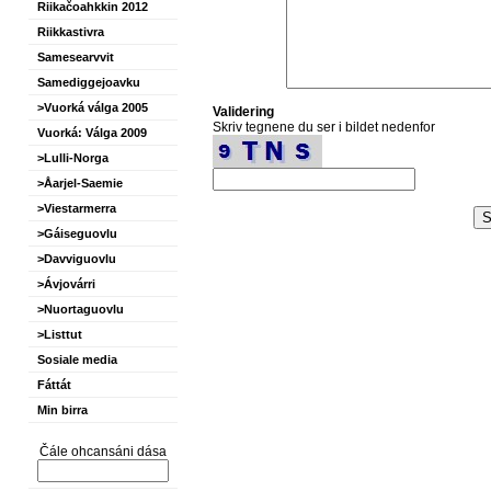
Riikačoahkkin 2012
Riikkastivra
Samesearvvit
Samediggejoavku
>Vuorká válga 2005
Validering
Skriv tegnene du ser i bildet nedenfor
Vuorká: Válga 2009
>Lulli-Norga
>Åarjel-Saemie
>Viestarmerra
>Gáiseguovlu
>Davviguovlu
>Ávjovárri
>Nuortaguovlu
>Listtut
Sosiale media
Fáttát
Min birra
Čále ohcansáni dása