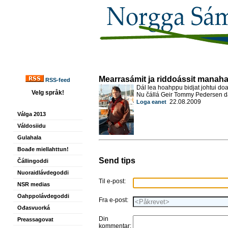
Mearrasámit ja riddoássit manah
RSS-feed
Dál lea hoahppu bidjat johtui doa
Velg språk!
Nu čállá Geir Tommy Pedersen d
22.08.2009
Loga eanet
Válga 2013
Váldosiidu
Gulahala
Boađe miellahttun!
Send tips
Čállingoddi
Nuoraidlávdegoddi
Til e-post:
NSR medias
Oahppolávdegoddi
Fra e-post:
Ođasvuorká
Din
Preassagovat
kommentar: