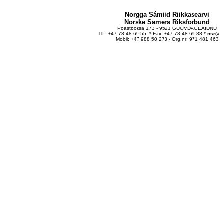
Norgga Sámiid Riikkasearvi
Norske Samers Riksforbund
Poastboksa 173 - 9521 GUOVDAGEAIDNU
Tlf.: +47 78 48 69 55 * Fax: +47 78 48 69 88 *
nsr(a
Mobil: +47 988 50 273 - Org.nr: 971 481 463