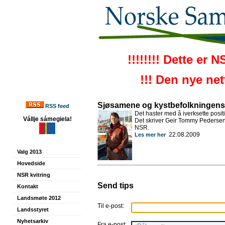
!!!!!!!! Dette er 
!!! Den nye ne
Sjøsamene og kystbefolkningens t
RSS feed
Det haster med å iverksette positiv
Vállje sámegiela!
Det skriver Geir Tommy Pedersen 
NSR.
22.08.2009
Les mer her
Valg 2013
Hovedside
NSR kvitring
Send tips
Kontakt
Landsmøte 2012
Til e-post:
Landsstyret
Nyhetsarkiv
Fra e-post: