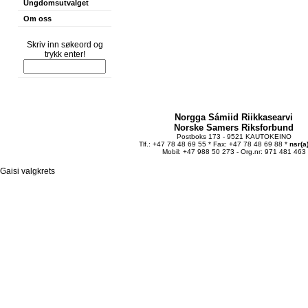
Ungdomsutvalget
Om oss
Skriv inn søkeord og
trykk enter!
Norgga Sámiid Riikkasearvi
Norske Samers Riksforbund
Postboks 173 - 9521 KAUTOKEINO
Tlf.: +47 78 48 69 55 * Fax: +47 78 48 69 88 *
nsr(a
Mobil: +47 988 50 273 - Org.nr: 971 481 463
Gaisi valgkrets