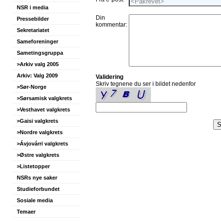
NSR i media
Din
Pressebilder
kommentar:
Sekretariatet
Sameforeninger
Sametingsgruppa
>Arkiv valg 2005
Arkiv: Valg 2009
Validering
Skriv tegnene du ser i bildet nedenfor
>Sør-Norge
>Sørsamisk valgkrets
>Vesthavet valgkrets
>Gaisi valgkrets
>Nordre valgkrets
>Ávjovárri valgkrets
>Østre valgkrets
>Listetopper
NSRs nye saker
Studieforbundet
Sosiale media
Temaer