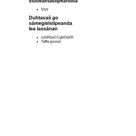
studeantastipeandda
55nl
Duhtavaš go
sámegielstipeanda
lea lassánan
cuhRbaCCgbGvKR
Tøffa govva!