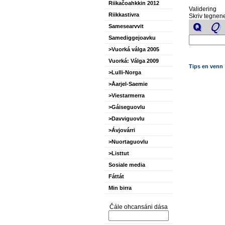
Riikačoahkkin 2012
Validering
Riikkastivra
Skriv tegnene
Samesearvvit
Samediggejoavku
>Vuorká válga 2005
Vuorká: Válga 2009
Tips en venn
>Lulli-Norga
>Åarjel-Saemie
>Viestarmerra
>Gáiseguovlu
>Davviguovlu
>Ávjovárri
>Nuortaguovlu
>Listtut
Sosiale media
Fáttát
Min birra
Čále ohcansáni dása