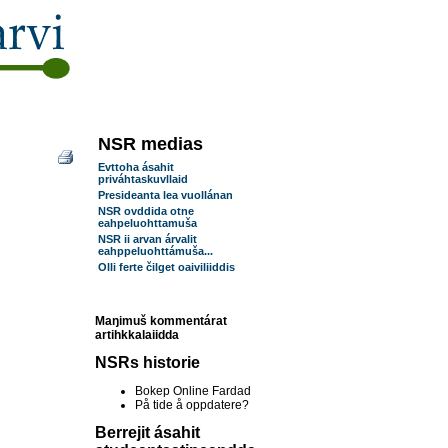
NSR medias
Evttoha ásahit
priváhtaskuvllaid
Presideanta lea vuollánan
NSR ovddida otne
eahpeluohttamuša
NSR ii arvan árvalit
eahppeluohttámuša...
Olli ferte čilget oaiviliiddis
Maŋimuš kommentárat
artihkkalaiidda
NSRs historie
Bokep Online Fardad
På tide å oppdatere?
Berrejit ásahit