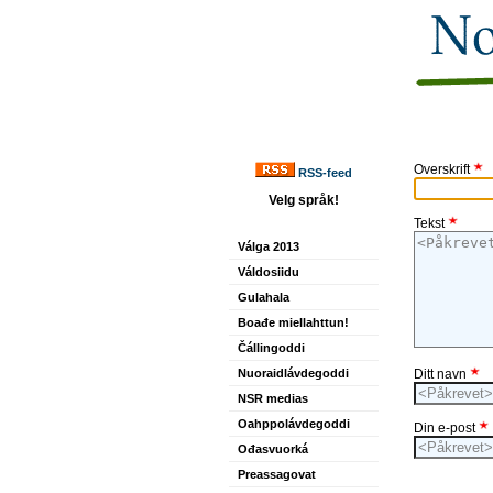
Overskrift
RSS-feed
Velg språk!
Tekst
Válga 2013
Váldosiidu
Gulahala
Boađe miellahttun!
Čállingoddi
Nuoraidlávdegoddi
Ditt navn
NSR medias
Oahppolávdegoddi
Din e-post
Ođasvuorká
Preassagovat