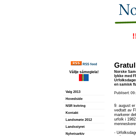
!
Gratu
RSS feed
Norske Samer
Vállje sámegiela!
lykke med FN
Urfolksdagen
en samisk fl
Valg 2013
Publisert: 09
Hovedside
9. august er
NSR kvitring
vedtatt av 
Kontakt
markerer det
urfolk i 198
Landsmøte 2012
menneskeret
Landsstyret
- Urfolksdag
Nyhetsarkiv