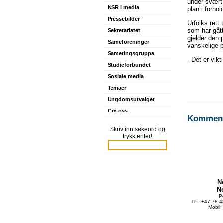
under svært 
NSR i media
plan i forhold
Pressebilder
Urfolks rett 
som har gått
Sekretariatet
gjelder den 
Sameforeninger
vanskelige p
Sametingsgruppa
- Det er vik
Studieforbundet
Sosiale media
Temaer
Ungdomsutvalget
Om oss
Kommente
Skriv inn søkeord og
trykk enter!
N
N
P
Tlf.: +47 78 
Mobil: