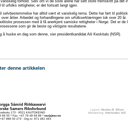
vanskelig forhold. Selv om vi de siste årene har sett store fremskritt på det i
 til urfolks rettigheter, er det fortsatt langt igjen.
til selvbestemmelse har alltid vært et vanskelig tema. Dette har ført til politi
 over årtier. Arbeidet og forhandlingene om urfolkserklæringen tok over 20 å
politiske prosessen med å få anerkjent samiske rettigheter i Norge. Det er de 
rosessene som gir de beste og viktigste resultatene.
tig å huske en dag som denne, sier presidentkandidat Aili Keskitalo (NSR).
r denne artikkelen
orgga Sámiid Riikkasearvi
orske Samers Riksforbund
Layout:
Heaika N. SKum
ostboks 173 - 9521 KAUTOKEINO
Webløsning:
Interkodex A/S
48 69 55 * Fax: +47 78 48 69 88 *
nsr(a)nsr.no
 +47 988 50 273 - Org.nr: 971 481 463