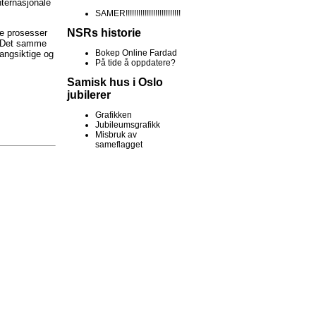
nternasjonale
SAMER!!!!!!!!!!!!!!!!!!!!!!!!!!
NSRs historie
ske prosesser
r. Det samme
Bokep Online Fardad
langsiktige og
På tide å oppdatere?
Samisk hus i Oslo
jubilerer
Grafikken
Jubileumsgrafikk
Misbruk av
sameflagget