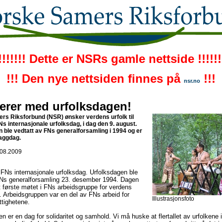
!!!!!!! Dette er NSRs gamle nettside !!!!!!
!!! Den nye nettsiden finnes på
!!!
nsr.no
lerer med urfolksdagen!
s Riksforbund (NSR) ønsker verdens urfolk til
s internasjonale urfolksdag, i dag den 9. august.
 ble vedtatt av FNs generalforsamling i 1994 og er
aggdag.
.08.2009
 FNs internasjonale urfolksdag. Urfolksdagen ble
FNs generalforsamling 23. desember 1994. Dagen
 første møtet i FNs arbeidsgruppe for verdens
2. Arbeidsgruppen var en del av FNs arbeid for
Illustrasjonsfoto
tighetene.
en er en dag for solidaritet og samhold. Vi må huske at flertallet av urfolkene 