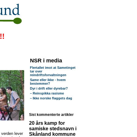
!!
NSR i media
Flertallet imot at Sametinget
tar over
reindriftsforvaltningen
Same eller ikke - hvem
bestemmer?
Dyr i drift eller dyrebar?
– Reinspikka rasisme
– Ikke norske flaggets dag
Sist kommenterte artikler
20 års kamp for
samiske stedsnavn i
i verden lever
Skånland kommune