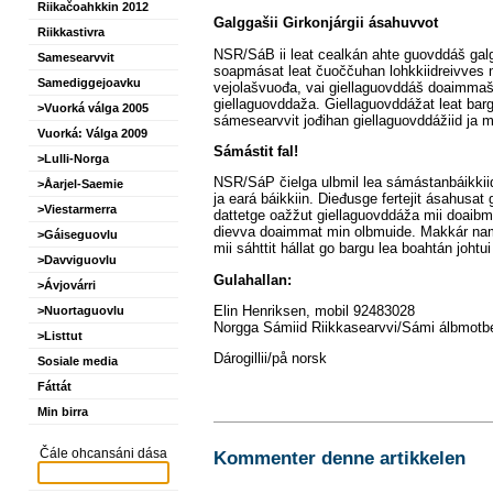
Riikačoahkkin 2012
Galggašii Girkonjárgii ásahuvvot
Riikkastivra
NSR/SáB ii leat cealkán ahte guovddáš gal
Samesearvvit
soapmásat leat čuoččuhan lohkkiidreivves
Samediggejoavku
vejolašvuođa, vai giellaguovddáš doaimmašii
giellaguovddaža. Giellaguovddážat leat barg
>Vuorká válga 2005
sámesearvvit jođihan giellaguovddážiid ja mu
Vuorká: Válga 2009
Sámástit fal!
>Lulli-Norga
NSR/SáP čielga ulbmil lea sámástanbáikkiid 
>Åarjel-Saemie
ja eará báikkiin. Dieđusge fertejit ásahusat 
>Viestarmerra
dattetge oažžut giellaguovddáža mii doaibm
dievva doaimmat min olbmuide. Makkár namm
>Gáiseguovlu
mii sáhttit hállat go bargu lea boahtán johtui
>Davviguovlu
Gulahallan:
>Ávjovárri
Elin Henriksen, mobil 92483028
>Nuortaguovlu
Norgga Sámiid Riikkasearvvi/Sámi álbmotbe
>Listtut
Dárogillii/på norsk
Sosiale media
Fáttát
Min birra
Čále ohcansáni dása
Kommenter denne artikkelen