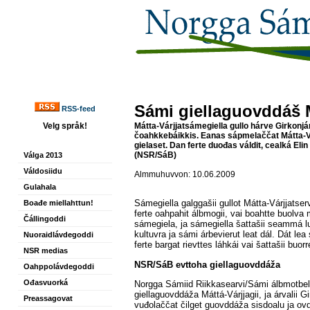
Sámi giellaguovddáš M
RSS-feed
Velg språk!
Mátta-Várjjatsámegiella gullo hárve Girkonj
čoahkkebáikkis. Eanas sápmelaččat Mátta-V
gielaset. Dan ferte duođas váldit, cealká Eli
(NSR/SáB)
Válga 2013
Váldosiidu
Almmuhuvvon: 10.06.2009
Gulahala
Sámegiella galggašii gullot Mátta-Várjjats
Boađe miellahttun!
ferte oahpahit álbmogii, vai boahtte buolva m
Čállingoddi
sámegiela, ja sámegiella šattašii seammá 
kultuvra ja sámi árbevierut leat dál. Dát lea
Nuoraidlávdegoddi
ferte bargat rievttes láhkái vai šattašii buor
NSR medias
NSR/SáB evttoha giellaguovddáža
Oahppolávdegoddi
Ođasvuorká
Norgga Sámiid Riikkasearvi/Sámi álbmotbel
giellaguovddáža Máttá-Várjjagii, ja árvalii 
Preassagovat
vuđolaččat čilget guovddáža sisdoalu ja o