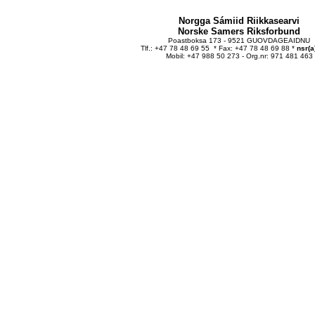
Norgga Sámiid Riikkasearvi
Norske Samers Riksforbund
Poastboksa 173 - 9521 GUOVDAGEAIDNU
Tlf.: +47 78 48 69 55 * Fax: +47 78 48 69 88 *
nsr(a
Mobil: +47 988 50 273 - Org.nr: 971 481 463