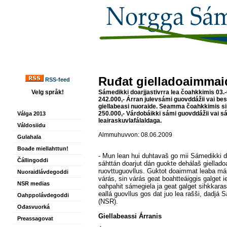
Ruđat gielladoaimmai
RSS-feed
Velg språk!
Sámedikki doarjjastivrra lea čoahkkimis 03.-
242.000,- Árran julevsámi guovddážii vai bess
giellabeasi nuoraide. Seamma čoahkkimis sii
250.000,- Várdobáikki sámi guovddážii vai s
Válga 2013
leairaskuvlafálaldaga.
Váldosiidu
Almmuhuvvon: 08.06.2009
Gulahala
Boađe miellahttun!
- Mun lean hui duhtavaš go mii Sámedikki do
Čállingoddi
sáhttán doarjut dán guokte dehálaš giella
ruovttuguovllus. Guktot doaimmat leaba mán
Nuoraidlávdegoddi
várás, sin várás geat boahtteáiggis galget 
NSR medias
oahpahit sámegiela ja geat galget sihkkarasti
eallá guovllus gos dat juo lea rašši, dadjá
Oahppolávdegoddi
(NSR).
Ođasvuorká
Giellabeassi Árranis
Preassagovat