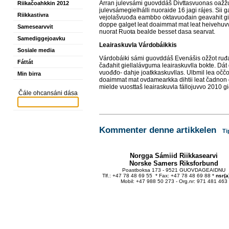
Árran julevsámi guovddáš Divttasvuonas oažžu r
Riikačoahkkin 2012
julevsámegielhálli nuoraide 16 jagi rájes. Sii 
Riikkastivra
vejolašvuođa eambbo oktavuođain geavahit giel
doppe galget leat doaimmat mat leat heivehuvv
Samesearvvit
nuorat Ruoŧa bealde besset dasa searvat.
Samediggejoavku
Leairaskuvla Várdobáikkis
Sosiale media
Várdobáiki sámi guovddáš Evenášis ožžot ruđa
Fáttát
čađahit giellalávguma leairaskuvlla bokte. Dát
vuođđo- dahje joatkkaskuvllas. Ulbmil lea oččo
Min birra
doaimmat mat ovdamearkka dihtii leat čadnon 
mielde vuosttaš leairaskuvla fállojuvvo 2010 gi
Čále ohcansáni dása
Kommenter denne artikkelen
Ti
Norgga Sámiid Riikkasearvi
Norske Samers Riksforbund
Poastboksa 173 - 9521 GUOVDAGEAIDNU
Tlf.: +47 78 48 69 55 * Fax: +47 78 48 69 88 *
nsr(a
Mobil: +47 988 50 273 - Org.nr: 971 481 463