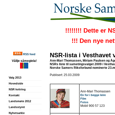
!!!!!!!! Dette er 
!!! Den nye ne
NSR-lista i Vesthavet 
RSS feed
Ann-Mari Thomassen, Miriam Paulsen og Åge
Vállje sámegiela!
NSRs liste til sametingsvalget 2009 i Vestha
Norske Samers Riksforbund nominerte 23.m
Publisert: 25.03.2009
Valg 2013
Hovedside
NSR kvitring
Ann-Mari Thomassen
En for i begge leire
Kontakt
Film
Landsmøte 2012
Fotos
Mobil 900 57 123
Landsstyret
Nyhetsarkiv