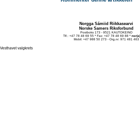
Norgga Sámiid Riikkasearvi
Norske Samers Riksforbund
Postboks 173 - 9521 KAUTOKEINO
Tlf.: +47 78 48 69 55 * Fax: +47 78 48 69 88 *
nsr(a
Mobil: +47 988 50 273 - Org.nr: 971 481 463
Vesthavet valgkrets