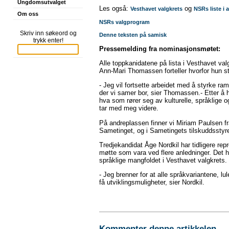
Ungdomsutvalget
Les også:
og
Vesthavet valgkrets
NSRs liste i 
Om oss
NSRs valgprogram
Skriv inn søkeord og
Denne teksten på samisk
trykk enter!
Pressemelding fra nominasjonsmøtet:
Alle toppkanidatene på lista i Vesthavet va
Ann-Mari Thomassen forteller hvorfor hun stil
- Jeg vil fortsette arbeidet med å styrke r
der vi samer bor, sier Thomassen.- Etter å 
hva som rører seg av kulturelle, språklige o
tar med meg videre.
På andreplassen finner vi Miriam Paulsen f
Sametinget, og i Sametingets tilskuddsstyr
Tredjekandidat Åge Nordkil har tidligere re
møtte som vara ved flere anledninger. Det h
språklige mangfoldet i Vesthavet valgkrets.
- Jeg brenner for at alle språkvariantene, 
få utviklingsmuligheter, sier Nordkil.
Kommenter denne artikkelen