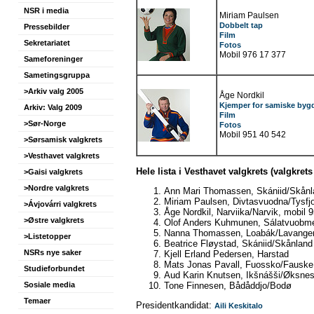
NSR i media
Miriam Paulsen
Dobbelt tap
Pressebilder
Film
Sekretariatet
Fotos
Mobil 976 17 377
Sameforeninger
Sametingsgruppa
>Arkiv valg 2005
Åge Nordkil
Kjemper for samiske byg
Arkiv: Valg 2009
Film
>Sør-Norge
Fotos
Mobil 951 40 542
>Sørsamisk valgkrets
>Vesthavet valgkrets
Hele lista i Vesthavet valgkrets (valgkrets 
>Gaisi valgkrets
>Nordre valgkrets
Ann Mari Thomassen, Skániid/Skånl
Miriam Paulsen, Divtasvuodna/Tysfj
>Ávjovárri valgkrets
Åge Nordkil, Narviika/Narvik, mobil
>Østre valgkrets
Olof Anders Kuhmunen, Sálatvuobme
Nanna Thomassen, Loabák/Lavange
>Listetopper
Beatrice Fløystad, Skániid/Skånland
NSRs nye saker
Kjell Erland Pedersen, Harstad
Mats Jonas Pavall, Fuossko/Fauske
Studieforbundet
Aud Karin Knutsen, Ikšnášši/Øksne
Tone Finnesen, Bådåddjo/Bodø
Sosiale media
Temaer
Presidentkandidat:
Aili Keskitalo