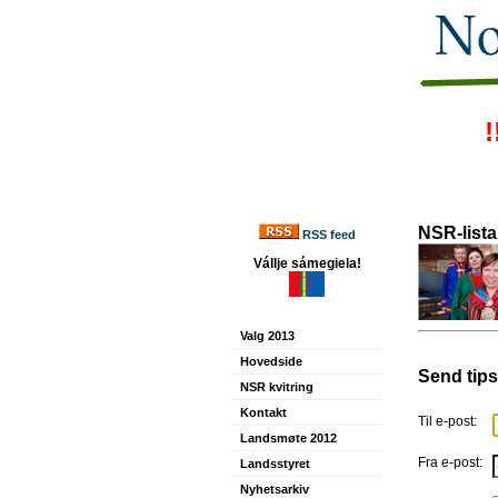
!
NSR-lista
RSS feed
Vállje sámegiela!
Valg 2013
Hovedside
Send tips
NSR kvitring
Kontakt
Til e-post:
Landsmøte 2012
Fra e-post:
Landsstyret
Nyhetsarkiv