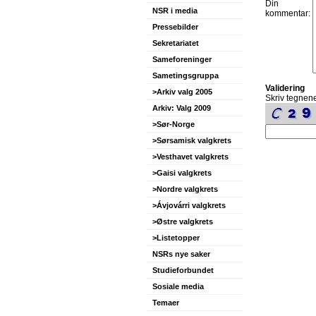
Din
NSR i media
kommentar:
Pressebilder
Sekretariatet
Sameforeninger
Sametingsgruppa
Validering
>Arkiv valg 2005
Skriv tegnene
Arkiv: Valg 2009
>Sør-Norge
>Sørsamisk valgkrets
>Vesthavet valgkrets
>Gaisi valgkrets
>Nordre valgkrets
>Ávjovárri valgkrets
>Østre valgkrets
>Listetopper
NSRs nye saker
Studieforbundet
Sosiale media
Temaer