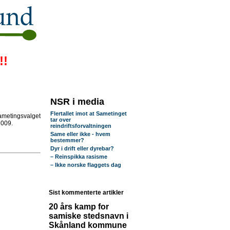
!!
NSR i media
Flertallet imot at Sametinget
ametingsvalget
tar over
2009.
reindriftsforvaltningen
Same eller ikke - hvem
bestemmer?
Dyr i drift eller dyrebar?
– Reinspikka rasisme
– Ikke norske flaggets dag
Sist kommenterte artikler
20 års kamp for
samiske stedsnavn i
Skånland kommune