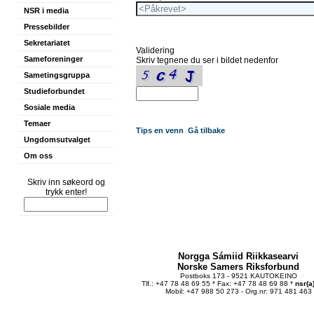
NSR i media
Pressebilder
Sekretariatet
Validering
Sameforeninger
Skriv tegnene du ser i bildet nedenfor
Sametingsgruppa
Studieforbundet
Sosiale media
Temaer
Tips en venn
Gå tilbake
Ungdomsutvalget
Om oss
Skriv inn søkeord og
trykk enter!
Norgga Sámiid Riikkasearvi
Norske Samers Riksforbund
Postboks 173 - 9521 KAUTOKEINO
Tlf.: +47 78 48 69 55 * Fax: +47 78 48 69 88 *
nsr(a
Mobil: +47 988 50 273 - Org.nr: 971 481 463