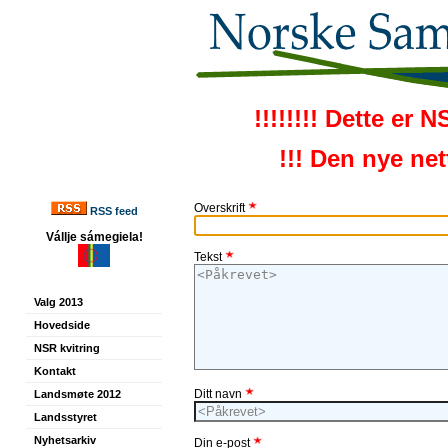
!!!!!!!! Dette er 
!!! Den nye ne
Overskrift
RSS feed
Vállje sámegiela!
Tekst
Valg 2013
Hovedside
NSR kvitring
Kontakt
Ditt navn
Landsmøte 2012
Landsstyret
Nyhetsarkiv
Din e-post