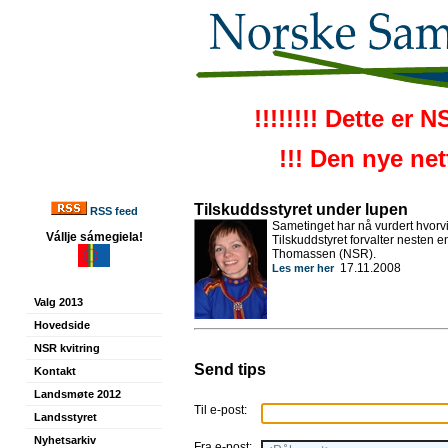
!!!!!!!! Dette er 
!!! Den nye ne
Tilskuddsstyret under lupen
RSS feed
Sametinget har nå vurdert hvorvi
Vállje sámegiela!
Tilskuddstyret forvalter nesten e
Thomassen (NSR).
17.11.2008
Les mer her
Valg 2013
Hovedside
NSR kvitring
Send tips
Kontakt
Landsmøte 2012
Til e-post:
Landsstyret
Nyhetsarkiv
Fra e-post: