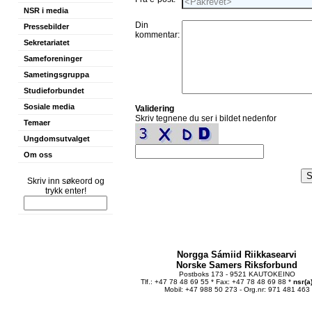
NSR i media
Din
Pressebilder
kommentar:
Sekretariatet
Sameforeninger
Sametingsgruppa
Studieforbundet
Sosiale media
Validering
Skriv tegnene du ser i bildet nedenfor
Temaer
Ungdomsutvalget
Om oss
Skriv inn søkeord og
trykk enter!
Norgga Sámiid Riikkasearvi
Norske Samers Riksforbund
Postboks 173 - 9521 KAUTOKEINO
Tlf.: +47 78 48 69 55 * Fax: +47 78 48 69 88 *
nsr(a
Mobil: +47 988 50 273 - Org.nr: 971 481 463