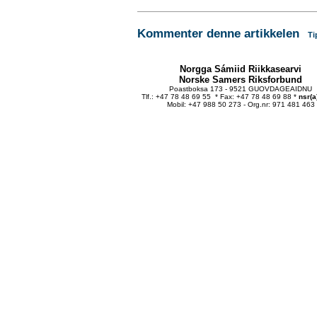
Kommenter denne artikkelen
Ti
Norgga Sámiid Riikkasearvi
Norske Samers Riksforbund
Poastboksa 173 - 9521 GUOVDAGEAIDNU
Tlf.: +47 78 48 69 55 * Fax: +47 78 48 69 88 *
nsr(a
Mobil: +47 988 50 273 - Org.nr: 971 481 463