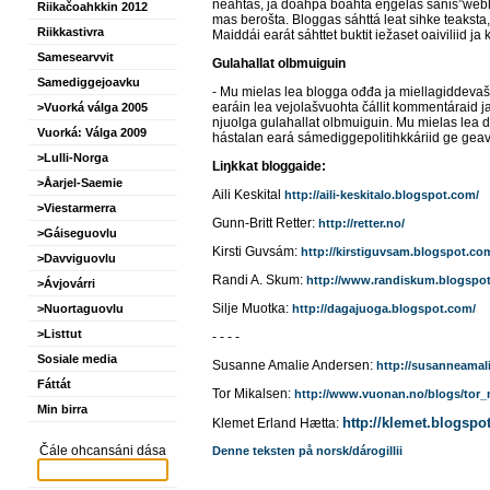
neahtas, ja doahpa boahtá eŋgelas sánis”
web
Riikačoahkkin 2012
mas berošta. Bloggas sáhttá leat sihke teaksta,
Riikkastivra
Maiddái earát sáhttet buktit iežaset oaiviliid 
Samesearvvit
Gulahallat olbmuiguin
Samediggejoavku
- Mu mielas lea blogga ođđa ja miellagiddeva
earáin lea vejolašvuohta čállit kommentáraid j
>Vuorká válga 2005
njuolga gulahallat olbmuiguin. Mu mielas lea de
Vuorká: Válga 2009
hástalan eará sámediggepolitihkkáriid ge geava
>Lulli-Norga
Liŋkkat bloggaide:
>Åarjel-Saemie
Aili Keskital
http://aili-keskitalo.blogspot.com/
>Viestarmerra
Gunn-Britt Retter:
http://retter.no/
>Gáiseguovlu
Kirsti Guvsám:
http://kirstiguvsam.blogspot.co
>Davviguovlu
Randi A. Skum:
http://www.randiskum.blogspo
>Ávjovárri
Silje Muotka:
>Nuortaguovlu
http://dagajuoga.blogspot.com/
>Listtut
- - - -
Sosiale media
Susanne Amalie Andersen:
http://susanneamal
Fáttát
Tor Mikalsen:
http://www.vuonan.no/blogs/tor
Min birra
http://klemet.blogspo
Klemet Erland Hætta:
Čále ohcansáni dása
Denne teksten på norsk/dárogillii