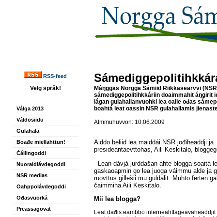
Sámediggepolitihkkára
RSS-feed
Velg språk!
Máŋggas Norgga
S
ámiid Riikkasearvvi (NSR
sámediggepolitihkkáriin doaimmahit áŋgirit i
lágan gulahallanvuohki lea oalle ođas sámep
boahtá leat oassin NSR gulahallamis jienaste
Válga 2013
Váldosiidu
Almmuhuvvon: 10.06.2009
Gulahala
Aiddo beliid lea maiddái NSR jođiheaddji ja
Boađe miellahttun!
presideantaevttohas, Aili Keskitalo, blogge
Čállingoddi
- Lean dávjá jurddašan ahte blogga soaitá l
Nuoraidlávdegoddi
gaskaoapmin go lea juoga váimmu alde ja go 
NSR medias
ruovttus gillešii mu guldalit. Muhto ferten g
čaimmiha Aili Keskitalo.
Oahppolávdegoddi
Ođasvuorká
Mii lea blogga?
Preassagovat
Leat dađis eambbo interneahttageavaheaddjit 