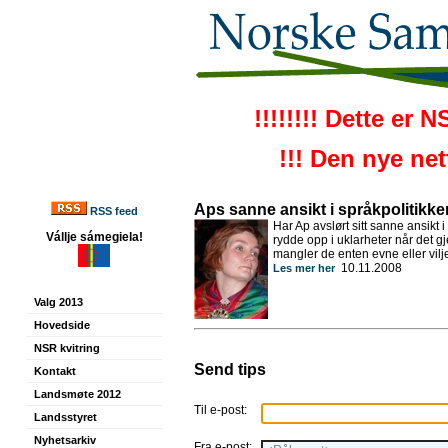
!!!!!!!! Dette er 
!!! Den nye ne
Aps sanne ansikt i språkpolitikke
RSS feed
Har Ap avslørt sitt sanne ansikt
Vállje sámegiela!
rydde opp i uklarheter når det g
mangler de enten evne eller vilje
10.11.2008
Les mer her
Valg 2013
Hovedside
NSR kvitring
Send tips
Kontakt
Landsmøte 2012
Til e-post:
Landsstyret
Nyhetsarkiv
Fra e-post: