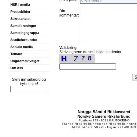
NSR i media
Din
Pressebilder
kommentar:
Sekretariatet
Sameforeninger
Sametingsgruppa
Studieforbundet
Sosiale media
Validering
Skriv tegnene du ser i bildet nedenfor
Temaer
Ungdomsutvalget
Om oss
Skriv inn søkeord og
trykk enter!
Norgga Sámiid Riikkasearvi
Norske Samers Riksforbund
Postboks 173 - 9521 KAUTOKEINO
Tlf.: +47 78 48 69 55 * Fax: +47 78 48 69 88 *
nsr(a
Mobil: +47 988 50 273 - Org.nr: 971 481 463