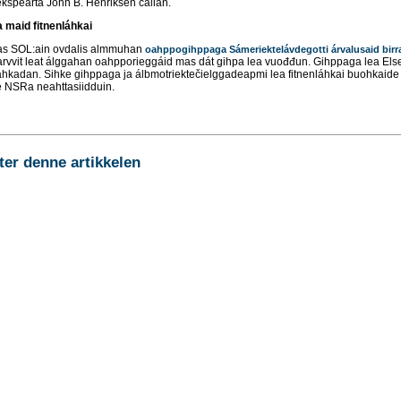
ekspearta John B. Henriksen čállán.
 maid fitnenláhkai
as SOL:ain ovdalis almmuhan
oahppogihppaga Sámeriektelávdegotti árvalusaid birr
arvvit leat álggahan oahpporieggáid mas dát gihpa lea vuođđun. Gihppaga lea Els
áhkadan. Sihke gihppaga ja álbmotriektečielggadeapmi lea fitnenláhkai buohkaide
pe NSRa neahttasiidduin.
r denne artikkelen