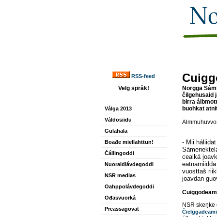
Cuigg
RSS-feed
Velg språk!
Norgga Sámi
čilgehusaid 
birra álbmot
buohkat atni
Válga 2013
Váldosiidu
Almmuhuvvon
Gulahala
- Mii háliid
Boađe miellahttun!
Sámeriektelá
Čállingoddi
cealká joavk
eatnamiidda
Nuoraidlávdegoddi
vuosttaš rii
NSR medias
joavdan guo
Oahppolávdegoddi
Cuiggodeami
Ođasvuorká
NSR skeŋke d
Preassagovat
Čielggadeami 