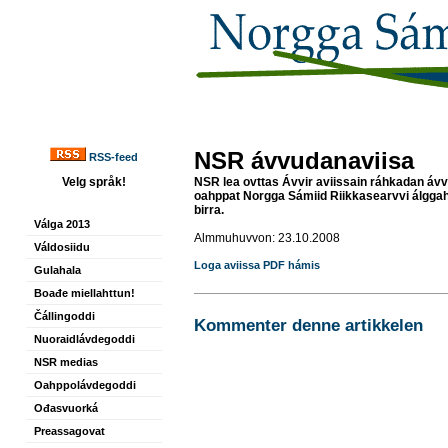
NSR ávvudanaviisa
RSS-feed
Velg språk!
NSR lea ovttas Ávvir aviissain ráhkadan áv
oahppat Norgga Sámiid Riikkasearvvi álggah
birra.
Válga 2013
Almmuhuvvon: 23.10.2008
Váldosiidu
Loga aviissa PDF hámis
Gulahala
Boađe miellahttun!
Čállingoddi
Kommenter denne artikkelen
Nuoraidlávdegoddi
NSR medias
Oahppolávdegoddi
Ođasvuorká
Preassagovat