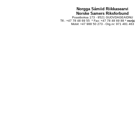
Norgga Sámiid Riikkasearvi
Norske Samers Riksforbund
Poastboksa 173 - 9521 GUOVDAGEAIDNU
Tlf.: +47 78 48 69 55 * Fax: +47 78 48 69 88 *
nsr(a
Mobil: +47 988 50 273 - Org.nr: 971 481 463