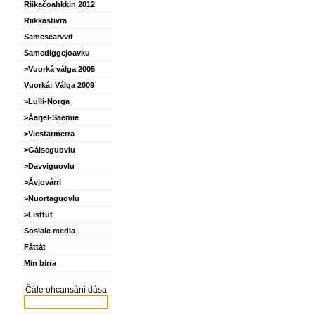
Riikačoahkkin 2012
Riikkastivra
Samesearvvit
Samediggejoavku
>Vuorká válga 2005
Vuorká: Válga 2009
>Lulli-Norga
>Åarjel-Saemie
>Viestarmerra
>Gáiseguovlu
>Davviguovlu
>Ávjovárri
>Nuortaguovlu
>Listtut
Sosiale media
Fáttát
Min birra
Čále ohcansáni dása