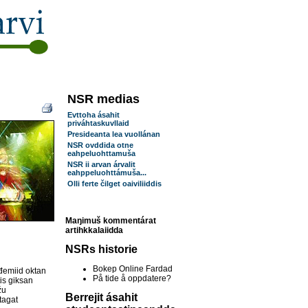
NSR medias
Evttoha ásahit
priváhtaskuvllaid
Presideanta lea vuollánan
NSR ovddida otne
eahpeluohttamuša
NSR ii arvan árvalit
eahppeluohttámuša...
Olli ferte čilget oaiviliiddis
Maŋimuš kommentárat
artihkkalaiidda
NSRs historie
Bokep Online Fardad
đemiid oktan
På tide å oppdatere?
is giksan
žu
Berrejit ásahit
tagat