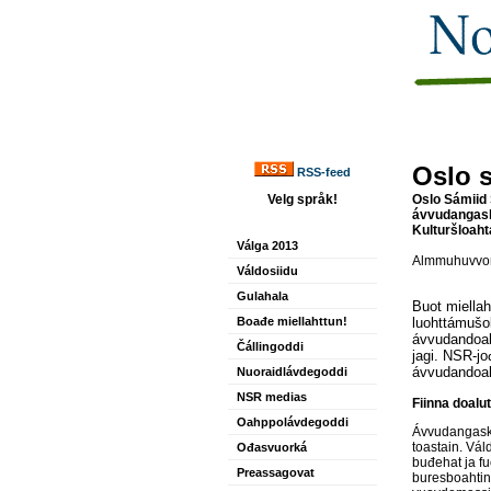
Oslo s
RSS-feed
Velg språk!
Oslo Sámiid 
ávvudangask
Kulturšloahta
Válga 2013
Almmuhuvvon
Váldosiidu
Gulahala
Buot miellah
Boađe miellahttun!
luohttámušol
ávvudandoal
Čállingoddi
jagi. NSR-jo
ávvudandoal
Nuoraidlávdegoddi
NSR medias
Fiinna doalut
Oahppolávdegoddi
Ávvudangaska
toastain. Vál
Ođasvuorká
buđehat ja f
Preassagovat
buresboahtin