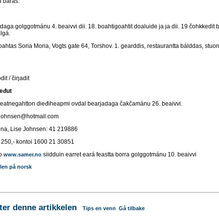
 baras.
aga golggotmánu 4. beaivvi dii. 18. boahtigoahtit doaluide ja ja dii. 19 čohkkedit 
lgá.
oahtas Soria Moria, Vogts gate 64, Torshov. 1. gearddis, restaurantta bálddas, stuo
it / čiŋadit
eđut
atnegahtton dieđiheapmi ovdal bearjadaga čakčamánu 26. beaivvi.
isjohnsen@hotmail.com
dna, Lise Johnsen: 41 219886
250,- kontoi 1600 21 30851
o
siidduin earret ear
á feastta borra golggotmánu 10. beaivvi
www.samer.no
len på norsk
r denne artikkelen
Tips en venn
Gå tilbake