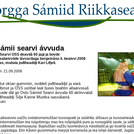
ámii searvi ávvuda
Searvi OSS deavdá 60 jagi ja bovde
abeivviide lávvardaga borgemánu 4. beaivvi 2008
s, muitala jođiheaddji Kari Lifjell.
: 21.09.2008
tut oktan guimmiin, ovddeš jođiheaddjit ja eará
bmot ja OSS ustibat leat bures boahtin allaárvosaš
uide dál go Oslo Sámiid Searvi ávvuda 60 aktiivvalaš
điheaddji Silje Karine Muotka oassálastá
uin.
beaivvis oažžu ovdaborramuššan luossapaté ja saláhtta, dillsaus ja luossameađ
doborramuššan lea ruigobiergu mas lea rušpi/gállá pure ja ruvsugállá saute, ja sáltt
uođđoealli liepmasausa. Bajiluššan oažžu luomelávcca návddašit ja go boahtá oaž
 jugástaga. Elin Kåven guoimmuha maŋŋá borramuša ja lea lohpi dánsestit. Jugás