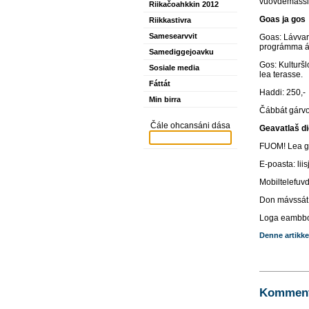
vuovdemassii
Riikačoahkkin 2012
Goas ja gos
Riikkastivra
Samesearvvit
Goas: Lávvard
prográmma á
Samediggejoavku
Gos: Kulturšl
Sosiale media
lea terasse.
Fáttát
Haddi: 250,-
Min birra
Čábbát gárvod
Čále ohcansáni dása
Geavatlaš di
FUOM! Lea ge
E-poasta: li
Mobiltelefuv
Don mávssát 
Loga eambb
Denne artikke
Kommente