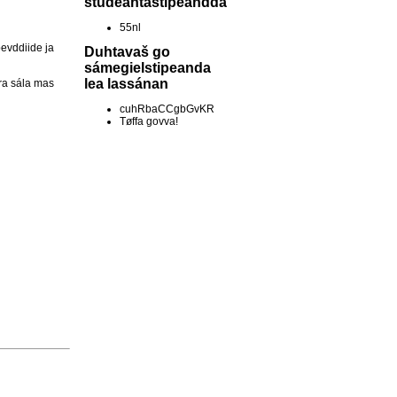
studeantastipeandda
55nl
bevddiide ja
Duhtavaš go
sámegielstipeanda
lea lassánan
rra sála mas
cuhRbaCCgbGvKR
Tøffa govva!