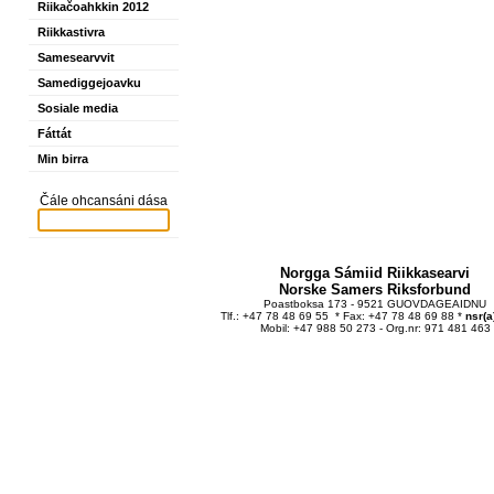
Riikačoahkkin 2012
Riikkastivra
Samesearvvit
Samediggejoavku
Sosiale media
Fáttát
Min birra
Čále ohcansáni dása
Norgga Sámiid Riikkasearvi
Norske Samers Riksforbund
Poastboksa 173 - 9521 GUOVDAGEAIDNU
Tlf.: +47 78 48 69 55 * Fax: +47 78 48 69 88 *
nsr(a
Mobil: +47 988 50 273 - Org.nr: 971 481 463