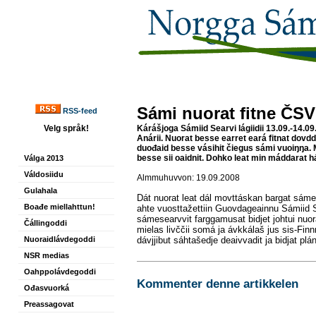
Sámi nuorat fitne ČSV
RSS-feed
Velg språk!
Kárášjoga
Sámiid Searvi
lágiidii
13.09.-14.09
Anárii
. Nuorat
besse
earret
eará
fitnat
dovdd
duođaid
besse
vásihit
čiegus
sámi
vuoiŋŋa
.
besse
sii
oaidnit
.
Dohko
leat
min
máddarat
h
Válga 2013
Váldosiidu
Almmuhuvvon: 19.09.2008
Gulahala
Dát
nuorat
leat
dál
movttáskan
bargat
sámeá
Boađe miellahttun!
ahte
vuosttažettiin
Guovdageainnu Sámiid S
sámesearvvit
farggamusat
bidjet
johtui
nuor
Čállingoddi
mielas
livččii
somá
ja
ávkkálaš
jus
sis-Fin
Nuoraidlávdegoddi
dávjjibut
sáhtašedje
deaivvadit
ja
bidjat
plá
NSR medias
Oahppolávdegoddi
Kommenter denne artikkelen
Ođasvuorká
Preassagovat