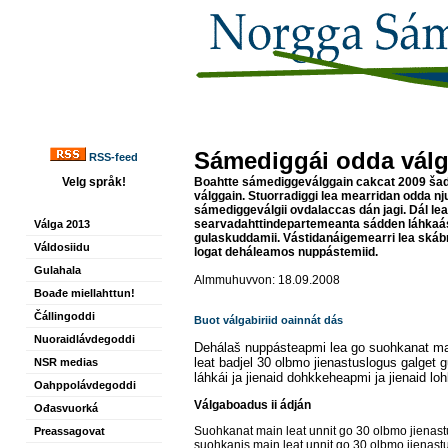
Sámediggái odda vál
RSS-feed
Velg språk!
Boahtte sámediggeválggain cakcat 2009 šaddá
válggain. Stuorradiggi lea mearridan odda n
sámediggeválgii ovdalaccas dán jagi. Dál lea
searvadahttindepartemeanta sádden láhkaá
Válga 2013
gulaskuddamii. Vástidanáigemearri lea ská
Váldosiidu
logat deháleamos nuppástemiid.
Gulahala
Almmuhuvvon: 18.09.2008
Boađe miellahttun!
Čállingoddi
Buot válgabiriid oainnát dás
Nuoraidlávdegoddi
Dehálaš nuppásteapmi lea go suohkanat mai
leat badjel 30 olbmo jienastuslogus galget g
NSR medias
láhkái ja jienaid dohkkeheapmi ja jienaid lo
Oahppolávdegoddi
Válgaboadus ii ádján
Ođasvuorká
Suohkanat main leat unnit go 30 olbmo jienast
Preassagovat
suohkanis main leat unnit go 30 olbmo jienastu