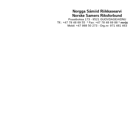
Norgga Sámiid Riikkasearvi
Norske Samers Riksforbund
Poastboksa 173 - 9521 GUOVDAGEAIDNU
Tlf.: +47 78 48 69 55 * Fax: +47 78 48 69 88 *
nsr(a
Mobil: +47 988 50 273 - Org.nr: 971 481 463