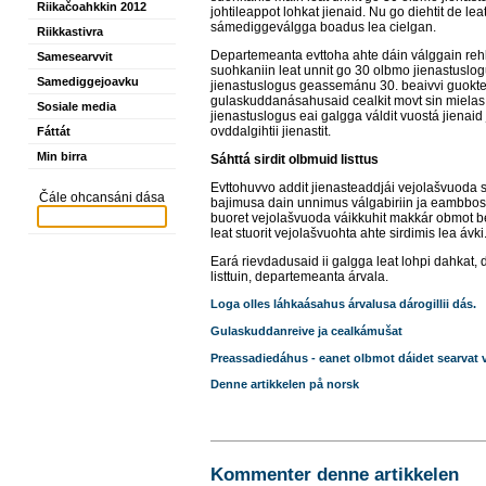
Riikačoahkkin 2012
johtileappot lohkat jienaid. Nu go diehtit de l
sámediggeválgga boadus lea cielgan.
Riikkastivra
Departemeanta evttoha ahte dáin válggain re
Samesearvvit
suohkaniin leat unnit go 30 olbmo jienastuslogu
Samediggejoavku
jienastuslogus geassemánu 30. beaivvi guokte
gulaskuddanásahusaid cealkit movt sin mielas 
Sosiale media
jienastuslogus eai galgga váldit vuostá jienaid
ovddalgihtii jienastit.
Fáttát
Min birra
Sáhttá sirdit olbmuid listtus
Evttohuvvo addit jienasteaddjái vejolašvuoda sir
Čále ohcansáni dása
bajimusa dain unnimus válgabiriin ja eambbosiid
buoret vejolašvuoda váikkuhit makkár obmot b
leat stuorit vejolašvuohta ahte sirdimis lea ávki
Eará rievdadusaid ii galgga leat lohpi dahkat, 
listtuin, departemeanta árvala.
Loga olles láhkaásahus árvalusa dárogillii dás.
Gulaskuddanreive ja cealkámušat
Preassadiedáhus - eanet olbmot dáidet searvat 
Denne artikkelen på norsk
Kommenter denne artikkelen