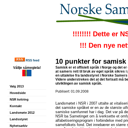
!!!!!!!! Dette er 
!!! Den nye ne
10 punkter for samisk
RSS feed
Samisk er et offisielt språk i Norge og det er 
Vállje sámegiela!
at samers rett til bruk av eget språk sikres i
en uttalelse fra landsstyret i Norske Samer
Videre understrekes det at
det fortsatt må be
utviklingen av samisk språk
.
Valg 2013
Publisert: 01.09.2008
Hovedside
NSR kvitring
Landsmøtet i NSR i 2007 uttalte at vitaliser
Kontakt
det samiske språket er en av de største utf
samiske samfunnet har i dag. Det var på d
Landsmøte 2012
NSR ba Sametinget om å iverksette et omf
Landsstyret
alfabetiseringsprogram i forbindelse med pri
samefolkets fond. Det innebærer en større sa
Nyhetsarkiv