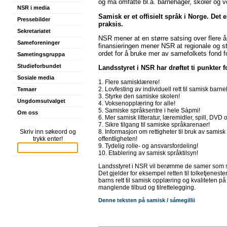
og må omfatte bl.a. barnehager, skoler og 
NSR i media
Samisk er et offisielt språk i Norge. Det e
Pressebilder
praksis.
Sekretariatet
NSR mener at
en større satsing over flere å
Sameforeninger
finansieringen mener NSR at regionale og sta
ordet for å bruke mer av samefolkets fond f
Sametingsgruppa
Studieforbundet
Landsstyret i NSR har drøftet ti punkter 
Sosiale media
1. Flere samisklærere!
2. Lovfesting av individuell rett til samisk bar
Temaer
3. Styrke den samiske skolen!
Ungdomsutvalget
4. Voksenopplæring for alle!
5. Samiske språksentre i hele Sápmi!
Om oss
6. Mer samisk litteratur, læremidler, spill, DVD 
7. Sikre tilgang til samiske språkarenaer!
8. Informasjon om rettigheter til bruk av samis
Skriv inn søkeord og
offentligheten!
trykk enter!
9. Tydelig rolle- og ansvarsfordeling!
10. Etablering av samisk språktilsyn!
Landsstyret i NSR vil berømme de samer som st
Det gjelder for eksempel retten til tolketjenes
barns rett til samisk opplæring og kvaliteten
manglende tilbud og tilrettelegging.
Denne teksten på samisk / sámegillii