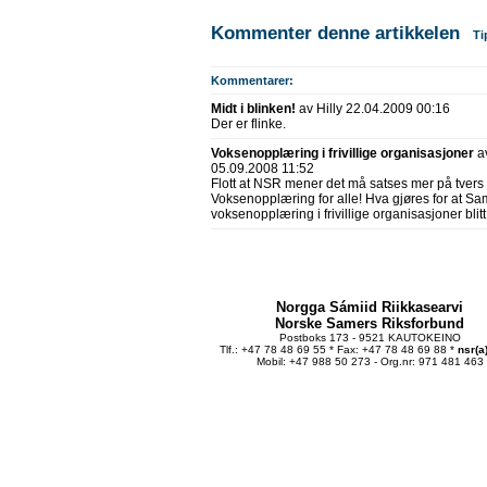
Kommenter denne artikkelen
Ti
Kommentarer:
Midt i blinken!
av Hilly 22.04.2009 00:16
Der er flinke.
Voksenopplæring i frivillige organisasjoner
a
05.09.2008 11:52
Flott at NSR mener det må satses mer på tvers a
Voksenopplæring for alle! Hva gjøres for at Sa
voksenopplæring i frivillige organisasjoner bli
Norgga Sámiid Riikkasearvi
Norske Samers Riksforbund
Postboks 173 - 9521 KAUTOKEINO
Tlf.: +47 78 48 69 55 * Fax: +47 78 48 69 88 *
nsr(a
Mobil: +47 988 50 273 - Org.nr: 971 481 463