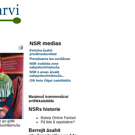
NSR medias
Evttoha ásahit
priváhtaskuvllaid
Presideanta lea vuollánan
NSR ovddida otne
eahpeluohttamuša
NSR ii arvan árvalit
eahppeluohttámuša...
Olli ferte čilget oaiviliiddis
Maŋimuš kommentárat
artihkkalaiidda
NSRs historie
Bokep Online Fardad
 go giittii
På tide å oppdatere?
 luohttámuša
Berrejit ásahit