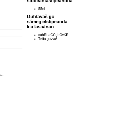
studeantastipeandda
55nl
Duhtavaš go
sámegielstipeanda
lea lassánan
cuhRbaCCgbGvKR
Tøffa govva!
ter