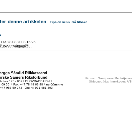
r denne artikkelen
Tips en venn
Gå tilbake
:
 Ole 28.08.2008 16:26
uovvut válgagičču.
orgga Sámiid Riikkasearvi
orske Samers Riksforbund
Hápmen:
Samipress Medietjenes
tboksa 173 - 9521 GUOVDAGEAIDNU
Siidovuogádat:
Interkodex A/S
48 69 55 * Fax: +47 78 48 69 88 *
nsr(a)nsr.no
 +47 988 50 273 - Org.nr: 971 481 463