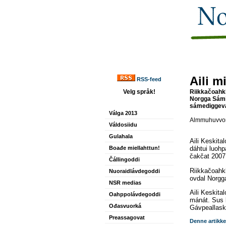
Aili m
RSS-feed
Velg språk!
Riikkačoahkk
Norgga Sámi
sámediggevá
Válga 2013
Almmuhuvvon
Váldosiidu
Gulahala
Aili Keskita
Boađe miellahttun!
dáhtui luohp
čakčat 2007
Čállingoddi
Riikkačoahk
Nuoraidlávdegoddi
ovdal Norgga
NSR medias
Aili Keskita
Oahppolávdegoddi
mánát. Sus
Ođasvuorká
Gávpeallask
Preassagovat
Denne artikke