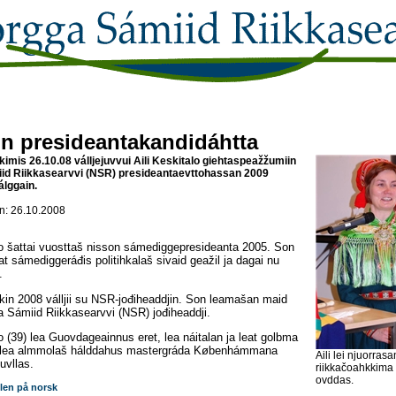
in presideantakandidáhtta
imis 26.10.08 válljejuvvui Aili Keskitalo giehtaspeažžumiin
id Riikkasearvvi (NSR) presideantaevttohassan 2009
lggain.
: 26.10.2008
lo šattai vuosttaš nisson sámediggepresideanta 2005.
Son
at sámediggeráđis politihkalaš sivaid geažil ja dagai nu
.
kin 2008 válljii su NSR-jođiheaddjin. Son leamašan maid
 Sámiid Riikkasearvvi (NSR) jođiheaddji.
lo (39) lea Guovdageainnus eret, lea náitalan ja leat golbma
 lea almmolaš hálddahus mastergráda Københámmana
Aili lei njuorrasan
uvllas.
riikkačoahkkima
ovddas.
len på norsk