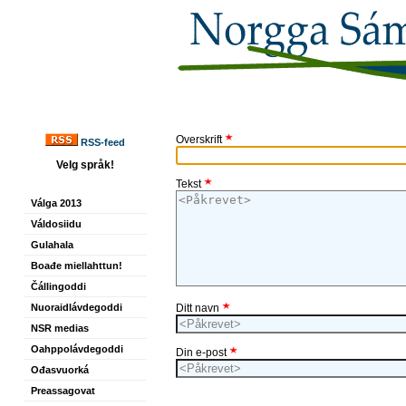
Overskrift
RSS-feed
Velg språk!
Tekst
Válga 2013
Váldosiidu
Gulahala
Boađe miellahttun!
Čállingoddi
Nuoraidlávdegoddi
Ditt navn
NSR medias
Oahppolávdegoddi
Din e-post
Ođasvuorká
Preassagovat