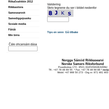
Riikačoahkkin 2012
Validering
Riikkastivra
Skriv tegnene du ser i bildet nedenfor
Samesearvvit
Samediggejoavku
Sosiale media
Fáttát
Tips en venn
Gå tilbake
Min birra
Čále ohcansáni dása
Norgga Sámiid Riikkasearvi
Norske Samers Riksforbund
Poastboksa 173 - 9521 GUOVDAGEAIDNU
Tlf.: +47 78 48 69 55 * Fax: +47 78 48 69 88 *
nsr(a
Mobil: +47 988 50 273 - Org.nr: 971 481 463