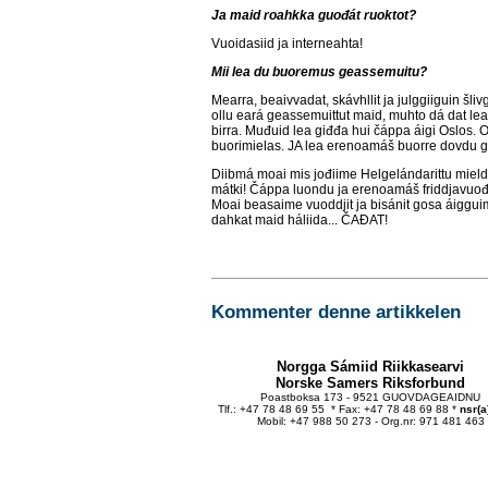
Ja maid roahkka guođát ruoktot?
Vuoidasiid ja interneahta!
Mii lea du buoremus geassemuitu?
Mearra, beaivvadat, skávhllit ja julggiiguin šliv
ollu eará geassemuittut maid, muhto dá dat le
birra. Muđuid lea giđđa hui čáppa áigi Oslos. O
buorimielas. JA lea erenoamáš buorre dovdu g
Diibmá moai mis jođiime Helgelándarittu mielde
mátki! Čáppa luondu ja erenoamáš friddjavuođ
Moai beasaime vuoddjit ja bisánit gosa áigguim
dahkat maid háliida... ČAĐAT!
Kommenter denne artikkelen
Norgga Sámiid Riikkasearvi
Norske Samers Riksforbund
Poastboksa 173 - 9521 GUOVDAGEAIDNU
Tlf.: +47 78 48 69 55 * Fax: +47 78 48 69 88 *
nsr(a
Mobil: +47 988 50 273 - Org.nr: 971 481 463