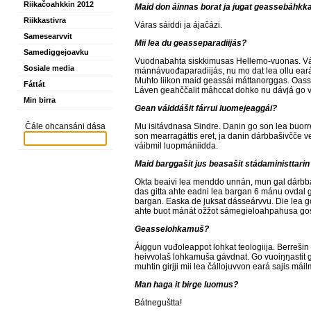
Riikačoahkkin 2012
Maid don áinnas borat ja jugat geassebáhkk
Riikkastivra
Váras sáiddi ja ájačázi.
Samesearvvit
Mii lea du geasseparadiijás
?
Samediggejoavku
Vuodnabahta siskkimusas Hellemo-vuonas. Vári
Sosiale media
mánnávuođaparadiijás, nu mo dat lea ollu eará
Muhto liikon maid geassái máttanorggas. Oass
Fáttát
Láven geahččalit máhccat dohko nu dávjá go
Min birra
Gean válddášit fárrui luomejeaggái
?
Mu isitávdnasa Sindre. Danin go son lea buorre
Čále ohcansáni dása
son mearragáttis eret, ja danin dárbbašivčče vea
váibmil luopmániidda.
Maid barggašit jus beasašit stádaministtarin
Okta beaivi lea menddo unnán, mun gal dárbbaš
das gitta ahte eadni lea bargan 6 mánu ovdal 
bargan. Easka de juksat dásseárvvu. Die lea g
ahte buot mánát ožžot sámegieloahpahusa gos 
Geasselohkamuš
?
Áiggun vuđoleappot lohkat teologiija. Berrešin 
heivvolaš lohkamuša gávdnat. Go vuoiŋŋastit gal
muhtin girjji mii lea čállojuvvon eará sajis mái
Man haga it birge luomus
?
Bátneguštta!