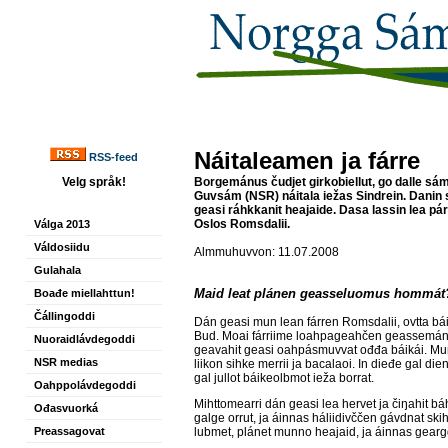
Náitaleamen ja fárre
RSS-feed
Velg språk!
Borgemánus čudjet girkobiellut, go dalle sám
Guvsám (NSR) náitala iežas Sindrein. Danin 
geasi ráhkkanit heajaide. Dasa lassin lea pár
Oslos Romsdalii.
Válga 2013
Váldosiidu
Almmuhuvvon: 11.07.2008
Gulahala
Maid leat plánen geasseluomus hommát
Boađe miellahttun!
Čállingoddi
Dán geasi mun lean fárren Romsdalii, ovtta b
Bud. Moai fárriime loahpageahčen geassemán
Nuoraidlávdegoddi
geavahit geasi oahpásmuvvat ođđa báikái. Mun
NSR medias
liikon sihke merrii ja bacalaoi. In dieđe gal die
gal jullot báikeolbmot ieža borrat.
Oahppolávdegoddi
Mihttomearri dán geasi lea hervet ja čiŋahit 
Ođasvuorká
galge orrut, ja áinnas háliidivččen gávdnat sk
lubmet, plánet munno heajaid, ja áinnas gearg
Preassagovat