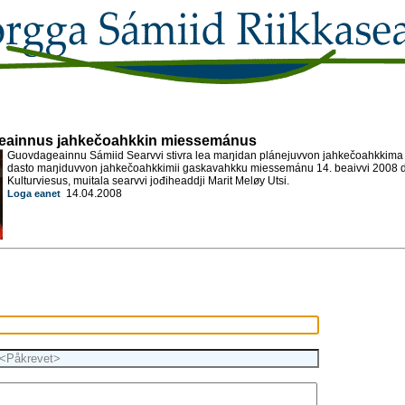
ainnus jahkečoahkkin miessemánus
Guovdageainnu Sámiid Searvvi stivra lea maŋidan plánejuvvon jahkečoahkkima 
dasto maŋiduvvon jahkečoahkkimii gaskavahkku miessemánu 14. beaivvi 2008 
Kulturviesus, muitala searvvi jođiheaddji Marit Meløy Utsi.
14.04.2008
Loga eanet