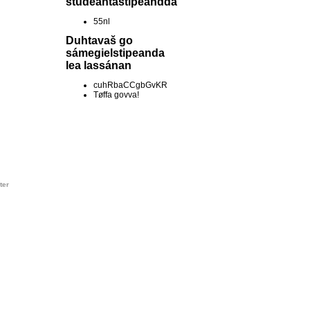
studeantastipeandda
55nl
Duhtavaš go
sámegielstipeanda
lea lassánan
cuhRbaCCgbGvKR
Tøffa govva!
ter