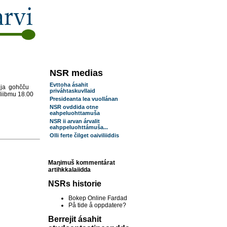
NSR medias
Evttoha ásahit
ja
gohčču
priváhtaskuvllaid
diibmu 18.00
Presideanta lea vuollánan
NSR ovddida otne
eahpeluohttamuša
NSR ii arvan árvalit
eahppeluohttámuša...
Olli ferte čilget oaiviliiddis
Maŋimuš kommentárat
artihkkalaiidda
NSRs historie
Bokep Online Fardad
På tide å oppdatere?
Berrejit ásahit