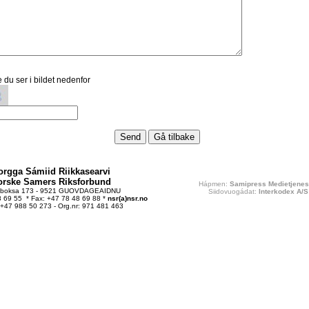
 du ser i bildet nedenfor
orgga Sámiid Riikkasearvi
orske Samers Riksforbund
Hápmen:
Samipress Medietjenes
tboksa 173 - 9521 GUOVDAGEAIDNU
Siidovuogádat:
Interkodex A/S
48 69 55 * Fax: +47 78 48 69 88 *
nsr(a)nsr.no
 +47 988 50 273 - Org.nr: 971 481 463