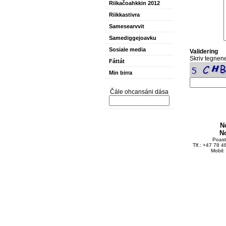
Riikačoahkkin 2012
Riikkastivra
Samesearvvit
Samediggejoavku
Sosiale media
Validering
Skriv tegnene
Fáttát
Min birra
Čále ohcansáni dása
N
N
Poas
Tlf.: +47 78 
Mobil: