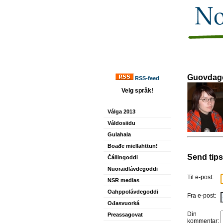
Guovdage
RSS-feed
Velg språk!
Válga 2013
Váldosiidu
Gulahala
Boađe miellahttun!
Send tips
Čállingoddi
Nuoraidlávdegoddi
Til e-post:
NSR medias
Oahppolávdegoddi
Fra e-post:
Ođasvuorká
Din
Preassagovat
kommentar: