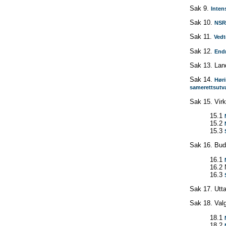
Sak 9.
Inten
Sak 10.
NSRs
Sak 11.
Vedt
Sak 12.
Endr
Sak 13. Lan
Sak 14.
Høri
samerettsutva
Sak 15. Vir
15.1
15.2
15.3
Sak 16. Bud
16.1
16.2
16.3
Sak 17. Utta
Sak 18. Val
18.1
18.2