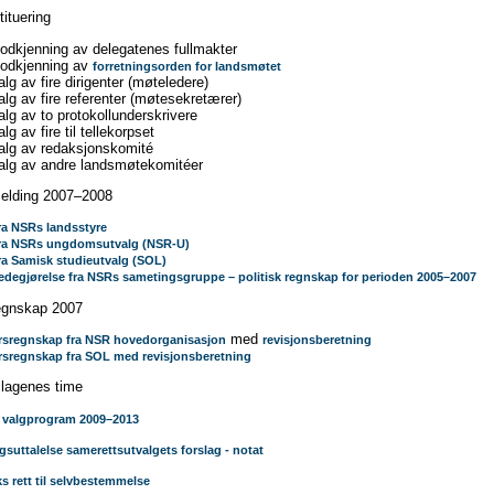
ituering
odkjenning av delegatenes fullmakter
Godkjenning av
forretningsorden for landsmøtet
alg av fire dirigenter (møteledere)
alg av fire referenter (møtesekretærer)
alg av to protokollunderskrivere
lg av fire til tellekorpset
alg av redaksjonskomité
alg av andre landsmøtekomitéer
elding 2007–2008
ra NSRs landsstyre
ra NSRs ungdomsutvalg (NSR-U)
ra Samisk studieutvalg (SOL)
edegjørelse fra NSRs sametingsgruppe – politisk regnskap for perioden 2005–2007
egnskap 2007
med
rsregnskap fra NSR hovedorganisasjon
revisjonsberetning
rsregnskap fra SOL med revisjonsberetning
llagenes time
valgprogram 2009–2013
gsuttalelse samerettsutvalgets forslag - notat
ks rett til selvbestemmelse