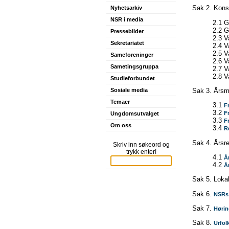
Sak 2. Konst
Nyhetsarkiv
NSR i media
2.1 G
2.2 
Pressebilder
2.3 V
Sekretariatet
2.4 V
2.5 V
Sameforeninger
2.6 Va
Sametingsgruppa
2.7 V
2.8 V
Studieforbundet
Sak 3. Årsm
Sosiale media
Temaer
3.1
F
3.2
F
Ungdomsutvalget
3.3
F
Om oss
3.4
R
Sak 4. Årsr
Skriv inn søkeord og
trykk enter!
4.1
Å
4.2
Å
Sak 5. Loka
Sak 6.
NSRs 
Sak 7.
Hørin
Sak 8.
Urfol