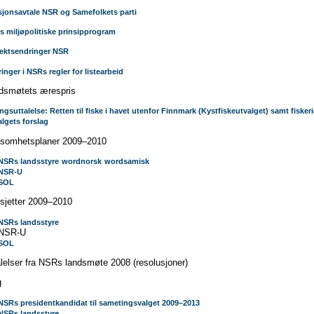
sjonsavtale NSR og Samefolkets parti
 miljøpolitiske prinsipprogram
ektsendringer NSR
inger i NSRs regler for listearbeid
dsmøtets ærespris
ngsuttalelse: Retten til fiske i havet utenfor Finnmark (Kystfiskeutvalget) samt fiskeri
lgets forslag
ksomhetsplaner 2009–2010
NSRs landsstyre
wordnorsk
wordsamisk
NSR-U
SOL
sjetter 2009–2010
NSRs landsstyre
 NSR-U
SOL
lelser fra NSRs landsmøte 2008 (resolusjoner)
g
NSRs presidentkandidat til sametingsvalget 2009–2013
NSRs landsstyre