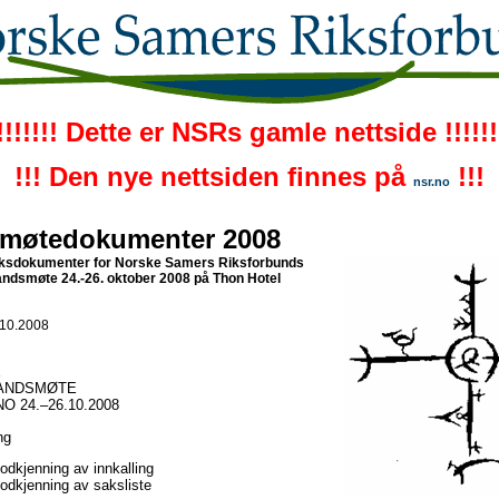
!!!!!!! Dette er NSRs gamle nettside !!!!!!
!!! Den nye nettsiden finnes på
!!!
nsr.no
møtedokumenter 2008
saksdokumenter for Norske Samers Riksforbunds
andsmøte 24.-26. oktober 2008 på Thon Hotel
.10.2008
E
LANDSMØTE
 24.–26.10.2008
ng
odkjenning av innkalling
odkjenning av saksliste