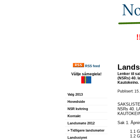
!
Lands
RSS feed
Lenker til 
Vállje sámegiela!
(NSRs) 40. l
Kautokeino.
Publisert: 15
Valg 2013
Hovedside
SAKSLIST
NSRs 40. 
NSR kvitring
KAUTOKEINO
Kontakt
Sak 1. Åpni
Landsmøte 2012
> Tidligere landsmøter
1.1 G
1.2 G
Landsstyret