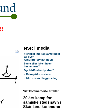
!!
NSR i media
Flertallet imot at Sametinget
tar over
reindriftsforvaltningen
Same eller ikke - hvem
bestemmer?
Dyr i drift eller dyrebar?
– Reinspikka rasisme
– Ikke norske flaggets dag
Sist kommenterte artikler
20 års kamp for
samiske stedsnavn i
Skånland kommune